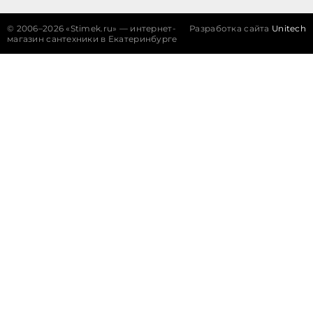
©
2006–2026 «Stimek.ru» — интернет-
Разработка сайта
Unitech
магазин сантехники в Екатеринбурге