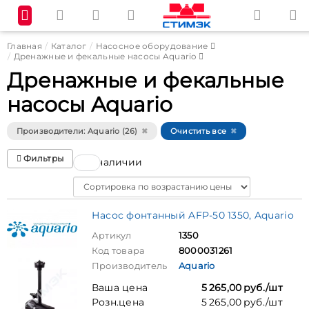
Главная
Каталог
Насосное оборудование
Дренажные и фекальные насосы Aquario
Дренажные и фекальные
насосы Aquario
Производители: Aquario (26)
Очистить все
Фильтры
В наличии
Sort
Насос фонтанный AFP-50 1350, Aquario
Артикул
1350
Код товара
8000031261
Производитель
Aquario
Ваша цена
5 265,00 руб./шт
Розн.цена
5 265,00 руб./шт