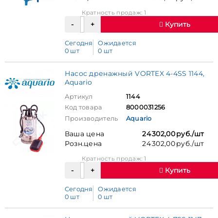
Кратность продаж: 1
Купить
Сегодня
Ожидается
0 шт
0 шт
Насос дренажный VORTEX 4-4SS 1144,
Aquario
Артикул
1144
Код товара
8000031256
Производитель
Aquario
Ваша цена
24 302,00 руб./шт
Розн.цена
24 302,00 руб./шт
Кратность продаж: 1
Купить
Сегодня
Ожидается
0 шт
0 шт