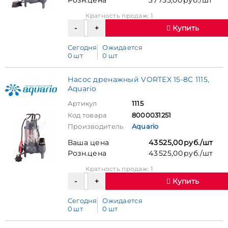
Розн.цена
37 755,00 руб./шт
Кратность продаж: 1
Купить
Сегодня
Ожидается
0 шт
0 шт
Насос дренажный VORTEX 15-8C 1115,
Aquario
Артикул
1115
Код товара
8000031251
Производитель
Aquario
Ваша цена
43 525,00 руб./шт
Розн.цена
43 525,00 руб./шт
Кратность продаж: 1
Купить
Сегодня
Ожидается
0 шт
0 шт