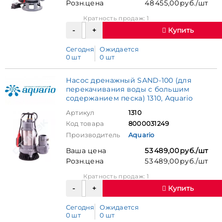
Розн.цена
48 455,00 руб./шт
Кратность продаж: 1
Купить
Сегодня
Ожидается
0 шт
0 шт
Насос дренажный SAND-100 (для
перекачивания воды с большим
содержанием песка) 1310, Aquario
Артикул
1310
Код товара
8000031249
Производитель
Aquario
Ваша цена
53 489,00 руб./шт
Розн.цена
53 489,00 руб./шт
Кратность продаж: 1
Купить
Сегодня
Ожидается
0 шт
0 шт