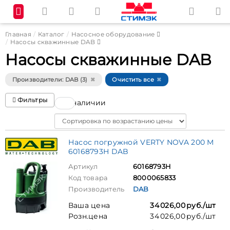
Главная
Каталог
Насосное оборудование
Насосы скважинные DAB
Насосы скважинные DAB
Производители: DAB (3)
Очистить все
Фильтры
В наличии
Sort
Насос погружной VERTY NOVA 200 M
60168793H DAB
Артикул
60168793H
Код товара
8000065833
Производитель
DAB
Ваша цена
34 026,00 руб./шт
Розн.цена
34 026,00 руб./шт