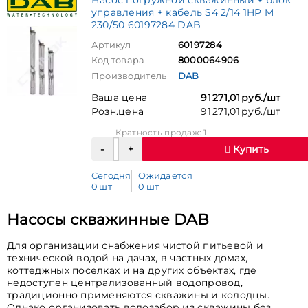
управления + кабель S4 2/14 1HP M
230/50 60197284 DAB
Артикул
60197284
Код товара
8000064906
Производитель
DAB
Ваша цена
91 271,01 руб./шт
Розн.цена
91 271,01 руб./шт
Кратность продаж: 1
Купить
Сегодня
Ожидается
0 шт
0 шт
Насосы скважинные DAB
Для организации снабжения чистой питьевой и
технической водой на дачах, в частных домах,
коттеджных поселках и на других объектах, где
недоступен централизованный водопровод,
традиционно применяются скважины и колодцы.
Однако организовать водозабор из скважины без