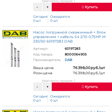
Кратность продаж: 1
Купить
Сегодня
Ожидается
0 шт
0 шт
Насос погружной скважинный + блок
управления + кабель S4 2/10 0,75HP M
230/50 60197283 DAB
Артикул
60197283
Код товара
8000064905
Производитель
DAB
Ваша цена
76 398,00 руб./шт
Розн.цена
76 398,00 руб./шт
Кратность продаж: 1
Купить
Сегодня
Ожидается
0 шт
0 шт
Насос погружной скважинный + блок