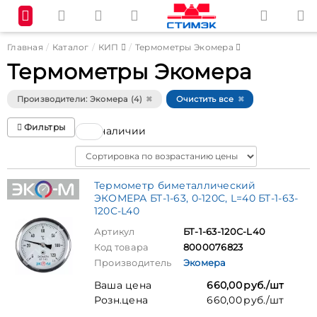
Главная
Каталог
КИП
Термометры Экомера
Термометры Экомера
Производители: Экомера (4)
Очистить все
Фильтры
В наличии
Sort
Термометр биметаллический
ЭКОМЕРА БТ-1-63, 0-120С, L=40 БТ-1-63-
120С-L40
Артикул
БТ-1-63-120С-L40
Код товара
8000076823
Производитель
Экомера
Ваша цена
660,00 руб./шт
Розн.цена
660,00 руб./шт