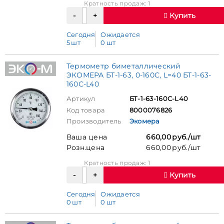
Кратность продаж: 1
Купить
Сегодня
Ожидается
5 шт
0 шт
Термометр биметаллический
ЭКОМЕРА БТ-1-63, 0-160С, L=40 БТ-1-63-
160С-L40
Артикул
БТ-1-63-160С-L40
Код товара
8000076826
Производитель
Экомера
Ваша цена
660,00 руб./шт
Розн.цена
660,00 руб./шт
Кратность продаж: 1
Купить
Сегодня
Ожидается
0 шт
0 шт