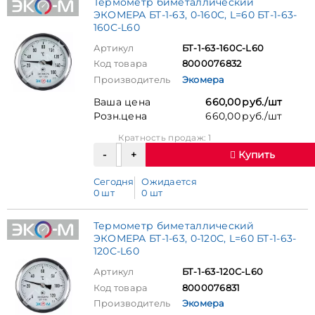
Термометр биметаллический
ЭКОМЕРА БТ-1-63, 0-160С, L=60 БТ-1-63-
160С-L60
Артикул
БТ-1-63-160С-L60
Код товара
8000076832
Производитель
Экомера
Ваша цена
660,00 руб./шт
Розн.цена
660,00 руб./шт
Кратность продаж: 1
Купить
Сегодня
Ожидается
0 шт
0 шт
Термометр биметаллический
ЭКОМЕРА БТ-1-63, 0-120С, L=60 БТ-1-63-
120С-L60
Артикул
БТ-1-63-120С-L60
Код товара
8000076831
Производитель
Экомера