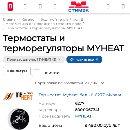
Главная
Каталог
Водяной теплый пол
Автоматика для водяного теплого пола
Термостаты и терморегуляторы MYHEAT
Термостаты и
терморегуляторы MYHEAT
Производители: MYHEAT (3)
Очистить все
Фильтры
В наличии
Sort
Термостат Myheat белый 6277 Myheat
Артикул
6277
Код товара
8000067341
Производитель
MYHEAT
Ваша цена
9 490,00 руб./шт