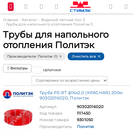
Главная
Каталог
Водяной теплый пол
Трубы для напольного отопления Политэк
Трубы для напольного
отопления Политэк
Производители: Политэк (1)
Очистить все
Фильтры
В наличии
Sort
Труба PE-RT ф16х2,0 (КРАСНАЯ) 200м
90302016020, Политэк
Артикул
90302016020
Код товара
1111450
Номер товара
9301050
Производитель
Политэк