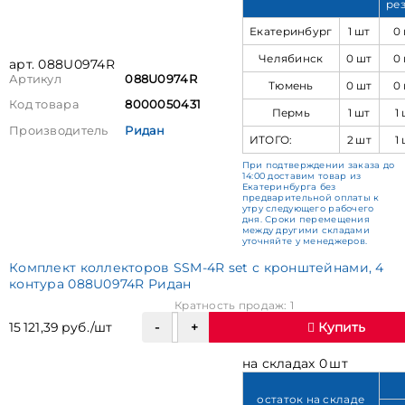
ре
Екатеринбург
1 шт
0
Челябинск
0 шт
0
арт. 088U0974R
Артикул
088U0974R
Тюмень
0 шт
0
Код товара
8000050431
Пермь
1 шт
1
Производитель
Ридан
ИТОГО:
2 шт
1
При подтверждении заказа до
14:00 доставим товар из
Екатеринбурга без
предварительной оплаты к
утру следующего рабочего
дня. Сроки перемещения
между другими складами
уточняйте у менеджеров.
Комплект коллекторов SSM-4R set с кронштейнами, 4
контура 088U0974R Ридан
Кратность продаж: 1
15 121,39 руб./шт
Купить
на складах 0 шт
остаток на складе