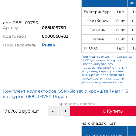
ре
Екатеринбург
1 шт
1
Челябинск
0 шт
0
арт. 088U0975R
Артикул
088U0975R
Тюмень
0 шт
0
Код товара
8000050432
Пермь
0 шт
0
Производитель
Ридан
ИТОГО:
1 шт
1
При подтверждении заказа до
14:00 доставим товар из
Екатеринбурга без
предварительной оплаты к
утру следующего рабочего
дня. Сроки перемещения
между другими складами
уточняйте у менеджеров.
Комплект коллекторов SSM-5R set с кронштейнами, 5
контуров 088U0975R Ридан
Кратность продаж: 1
17 876,18 руб./шт
Купить
на складах 1 шт
остаток на складе