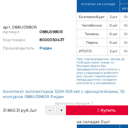
остаток на складе
ре
Екатеринбург
2 шт
0
Челябинск
0 шт
0
арт. 088U0980R
Артикул
088U0980R
Тюмень
0 шт
0
Код товара
8000050437
Пермь
0 шт
0
Производитель
Ридан
ИТОГО:
2 шт
0
При подтверждении заказа до
14:00 доставим товар из
Екатеринбурга без
предварительной оплаты к
утру следующего рабочего
дня. Сроки перемещения
между другими складами
уточняйте у менеджеров.
Комплект коллекторов SSM-10R set с кронштейнами, 10
контуров 088U0980R Ридан
Кратность продаж: 1
31 860,31 руб./шт
Купить
на складах 0 шт