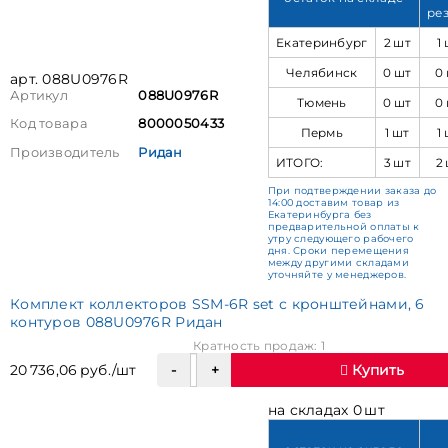
ре
Екатеринбург
2 шт
1
Челябинск
0 шт
0
арт. 088U0976R
Артикул
088U0976R
Тюмень
0 шт
0
Код товара
8000050433
Пермь
1 шт
1
Производитель
Ридан
ИТОГО:
3 шт
2
При подтверждении заказа до
14:00 доставим товар из
Екатеринбурга без
предварительной оплаты к
утру следующего рабочего
дня. Сроки перемещения
между другими складами
уточняйте у менеджеров.
Комплект коллекторов SSM-6R set с кронштейнами, 6
контуров 088U0976R Ридан
Кратность продаж: 1
20 736,06 руб./шт
Купить
на складах 0 шт