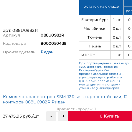
остаток на складе
ре
Екатеринбург
1 шт
0
Челябинск
0 шт
0
арт. 088U0982R
Артикул
088U0982R
Тюмень
0 шт
0
Код товара
8000050439
Пермь
0 шт
0
Производитель
Ридан
ИТОГО:
1 шт
0
При подтверждении заказа до
14:00 доставим товар из
Екатеринбурга без
предварительной оплаты к
утру следующего рабочего
дня. Сроки перемещения
между другими складами
уточняйте у менеджеров.
Комплект коллекторов SSM-12R set с кронштейнами, 12
контуров 088U0982R Ридан
Кратность продаж: 1
37 475,95 руб./шт
Купить