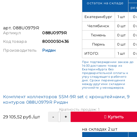
остаток на складе
ре
Екатеринбург
1 шт
0
Челябинск
0 шт
0
арт. 088U0979R
Артикул
088U0979R
Тюмень
0 шт
0
Код товара
8000050436
Пермь
0 шт
0
Производитель
Ридан
ИТОГО:
1 шт
0
При подтверждении заказа до
14:00 доставим товар из
Екатеринбурга без
предварительной оплаты к
утру следующего рабочего
дня. Сроки перемещения
между другими складами
уточняйте у менеджеров.
Комплект коллекторов SSM-9R set с кронштейнами, 9
контуров 088U0979R Ридан
Кратность продаж: 1
29 105,52 руб./шт
Купить
на складах 2 шт