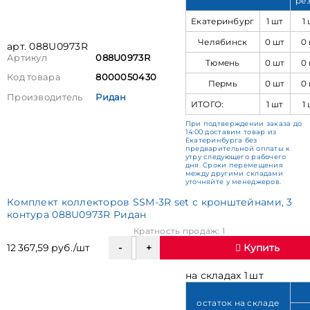
ре
Екатеринбург
1 шт
1
Челябинск
0 шт
0
арт. 088U0973R
Артикул
088U0973R
Тюмень
0 шт
0
Код товара
8000050430
Пермь
0 шт
0
Производитель
Ридан
ИТОГО:
1 шт
1
При подтверждении заказа до
14:00 доставим товар из
Екатеринбурга без
предварительной оплаты к
утру следующего рабочего
дня. Сроки перемещения
между другими складами
уточняйте у менеджеров.
Комплект коллекторов SSM-3R set с кронштейнами, 3
контура 088U0973R Ридан
Кратность продаж: 1
12 367,59 руб./шт
Купить
на складах 1 шт
остаток на складе