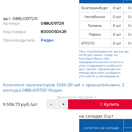
Екатеринбург
0 шт
0
Челябинск
0 шт
0
арт. 088U0972R
Артикул
088U0972R
Тюмень
0 шт
0
Код товара
8000050429
Пермь
0 шт
0
Производитель
Ридан
ИТОГО:
0 шт
0
При подтверждении заказа до
14:00 доставим товар из
Екатеринбурга без
предварительной оплаты к
утру следующего рабочего
дня. Сроки перемещения
между другими складами
уточняйте у менеджеров.
Комплект коллекторов SSM-2R set с кронштейнами, 2
контура 088U0972R Ридан
Кратность продаж: 1
9 506,73 руб./шт
Купить
на складах 0 шт
остаток на складе