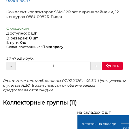
088U0982R
Комплект коллекторов SSM-12R set с кронштейнами, 12
контуров 088U0982R Ридан
Складской
Доступно:
0 шт
В резерве:
0 шт
В пути:
0 шт
Склад поставщика:
По запросу
37 475,95 руб.
Купить
Розничные цены обновлены 07.07.2026 в 08:30. Цены указаны
с учетом НДС. В зависимости от объема заказа
предоставляются скидки.
Коллекторные группы (11)
на складах 0 шт
остаток на складе
ре