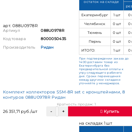
остаток на складе
ре
Екатеринбург
1 шт
0
Челябинск
0 шт
0
арт. 088U0978R
Артикул
088U0978R
Тюмень
0 шт
0
Код товара
8000050435
Пермь
0 шт
0
Производитель
Ридан
ИТОГО:
1 шт
0
При подтверждении заказа до
14:00 доставим товар из
Екатеринбурга без
предварительной оплаты к
утру следующего рабочего
дня. Сроки перемещения
между другими складами
уточняйте у менеджеров.
Комплект коллекторов SSM-8R set с кронштейнами, 8
контуров 088U0978R Ридан
Кратность продаж: 1
26 351,71 руб./шт
Купить
на складах 1 шт