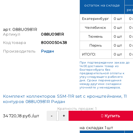
остаток на складе
ре
Екатеринбург
0 шт
0
Челябинск
0 шт
0
арт. 088U0981R
Артикул
088U0981R
Тюмень
0 шт
0
Код товара
8000050438
Пермь
0 шт
0
Производитель
Ридан
ИТОГО:
0 шт
0
При подтверждении заказа до
14:00 доставим товар из
Екатеринбурга без
предварительной оплаты к
утру следующего рабочего
дня. Сроки перемещения
между другими складами
уточняйте у менеджеров.
Комплект коллекторов SSM-11R set с кронштейнами, 11
контуров 088U0981R Ридан
Кратность продаж: 1
34 720,18 руб./шт
Купить
на складах 1 шт