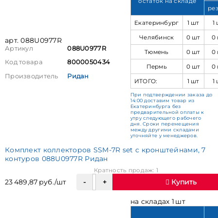
остаток на складе
ре
Екатеринбург
1 шт
1
Челябинск
0 шт
0
арт. 088U0977R
Артикул
088U0977R
Тюмень
0 шт
0
Код товара
8000050434
Пермь
0 шт
0
Производитель
Ридан
ИТОГО:
1 шт
1
При подтверждении заказа до
14:00 доставим товар из
Екатеринбурга без
предварительной оплаты к
утру следующего рабочего
дня. Сроки перемещения
между другими складами
уточняйте у менеджеров.
Комплект коллекторов SSM-7R set с кронштейнами, 7
контуров 088U0977R Ридан
Кратность продаж: 1
23 489,87 руб./шт
Купить
на складах 1 шт