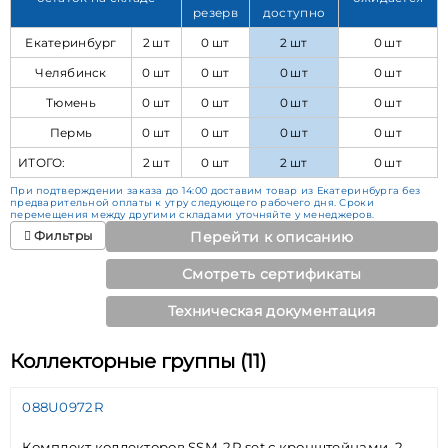
резерв
доступно
Екатеринбург
2 шт
0 шт
2 шт
0 шт
Челябинск
0 шт
0 шт
0 шт
0 шт
Тюмень
0 шт
0 шт
0 шт
0 шт
Пермь
0 шт
0 шт
0 шт
0 шт
ИТОГО:
2 шт
0 шт
2 шт
0 шт
При подтверждении заказа до 14:00 доставим товар из Екатеринбурга без
предварительной оплаты к утру следующего рабочего дня. Сроки
перемещения между другими складами уточняйте у менеджеров.
Фильтры
Перейти к описанию
Смотреть сертификаты
Техническая документация
Коллекторные группы (11)
088U0972R
Комплект коллекторов SSM-2R set с кронштейнами, 2