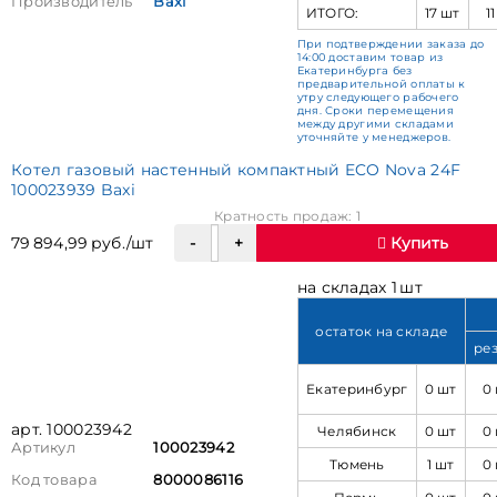
Производитель
Baxi
ИТОГО:
17 шт
1
При подтверждении заказа до
14:00 доставим товар из
Екатеринбурга без
предварительной оплаты к
утру следующего рабочего
дня. Сроки перемещения
между другими складами
уточняйте у менеджеров.
Котел газовый настенный компактный ECO Nova 24F
100023939 Baxi
Кратность продаж: 1
79 894,99 руб./шт
Купить
на складах 1 шт
остаток на складе
ре
Екатеринбург
0 шт
0
арт. 100023942
Челябинск
0 шт
0
Артикул
100023942
Тюмень
1 шт
0
Код товара
8000086116