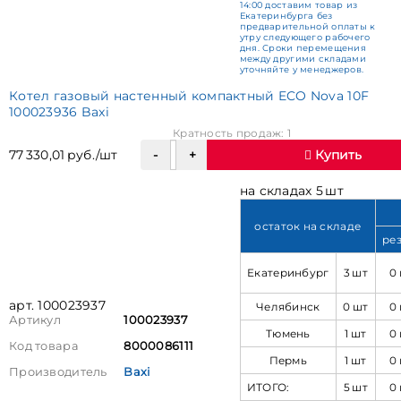
14:00 доставим товар из
Екатеринбурга без
предварительной оплаты к
утру следующего рабочего
дня. Сроки перемещения
между другими складами
уточняйте у менеджеров.
Котел газовый настенный компактный ECO Nova 10F
100023936 Baxi
Кратность продаж: 1
77 330,01 руб./шт
Купить
на складах 5 шт
остаток на складе
ре
Екатеринбург
3 шт
0
арт. 100023937
Челябинск
0 шт
0
Артикул
100023937
Тюмень
1 шт
0
Код товара
8000086111
Пермь
1 шт
0
Производитель
Baxi
ИТОГО:
5 шт
0