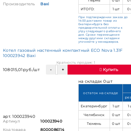
Пермь
0 шт
0
Производитель
Baxi
ИТОГО:
1 шт
0
При подтверждении заказа до
14:00 доставим товар из
Екатеринбурга без
предварительной оплаты к
утру следующего рабочего
дня. Сроки перемещения
между другими складами
уточняйте у менеджеров.
Котел газовый настенный компактный ECO Nova 1.31F
100023942 Baxi
Кратность продаж: 1
108 015,01 руб./шт
Купить
на складах 0 шт
остаток на складе
ре
Екатеринбург
1 шт
1
Челябинск
0 шт
0
арт. 100023940
Артикул
100023940
Тюмень
0 шт
0
Код товара
8000086114