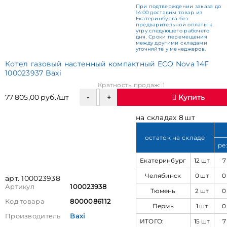
При подтверждении заказа до
14:00 доставим товар из
Екатеринбурга без
предварительной оплаты к
утру следующего рабочего
дня. Сроки перемещения
между другими складами
уточняйте у менеджеров.
Котел газовый настенный компактный ECO Nova 14F
100023937 Baxi
Кратность продаж: 1
77 805,00 руб./шт
Купить
на складах 8 шт
остаток на складе
ре
Екатеринбург
12 шт
7
Челябинск
0 шт
0
арт. 100023938
Артикул
100023938
Тюмень
2 шт
0
Код товара
8000086112
Пермь
1 шт
0
Производитель
Baxi
ИТОГО:
15 шт
7