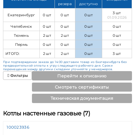
резерв
доступно
3 шт
Екатеринбург
0 шт
0 шт
0 шт
01.09.2026
Челябинск
0 шт
0 шт
0 шт
0 шт
Тюмень
2 шт
2 шт
0 шт
0 шт
Пермь
0 шт
0 шт
0 шт
0 шт
ИТОГО:
2 шт
2 шт
0 шт
3 шт
При подтверждении заказа до 14:00 доставим товар из Екатеринбурга без
предварительной оплаты к утру следующего рабочего дня. Сроки
перемещения между другими складами уточняйте у менеджеров.
Фильтры
Перейти к описанию
Смотреть сертификаты
Техническая документация
Котлы настенные газовые (7)
100023936