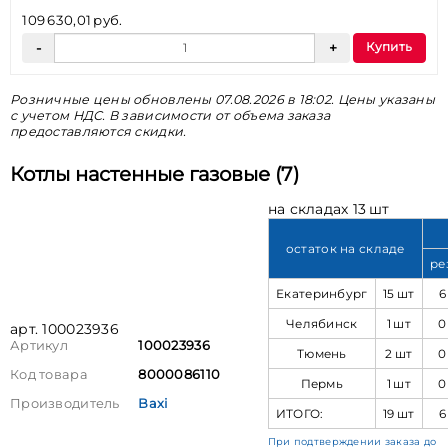
109 630,01 руб.
Купить
Розничные цены обновлены 07.08.2026 в 18:02. Цены указаны
с учетом НДС. В зависимости от объема заказа
предоставляются скидки.
Котлы настенные газовые (7)
на складах 13 шт
остаток на складе
ре
Екатеринбург
15 шт
6
Челябинск
1 шт
0
арт. 100023936
Артикул
100023936
Тюмень
2 шт
0
Код товара
8000086110
Пермь
1 шт
0
Производитель
Baxi
ИТОГО:
19 шт
6
При подтверждении заказа до