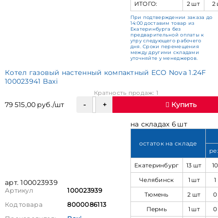
ИТОГО:
2 шт
2
При подтверждении заказа до
14:00 доставим товар из
Екатеринбурга без
предварительной оплаты к
утру следующего рабочего
дня. Сроки перемещения
между другими складами
уточняйте у менеджеров.
Котел газовый настенный компактный ECO Nova 1.24F
100023941 Baxi
Кратность продаж: 1
79 515,00 руб./шт
Купить
на складах 6 шт
остаток на складе
ре
Екатеринбург
13 шт
1
Челябинск
1 шт
1
арт. 100023939
Артикул
100023939
Тюмень
2 шт
0
Код товара
8000086113
Пермь
1 шт
0