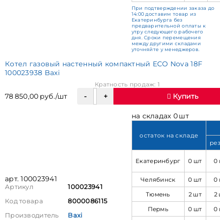
При подтверждении заказа до
14:00 доставим товар из
Екатеринбурга без
предварительной оплаты к
утру следующего рабочего
дня. Сроки перемещения
между другими складами
уточняйте у менеджеров.
Котел газовый настенный компактный ECO Nova 18F
100023938 Baxi
Кратность продаж: 1
78 850,00 руб./шт
Купить
на складах 0 шт
остаток на складе
ре
Екатеринбург
0 шт
0
арт. 100023941
Челябинск
0 шт
0
Артикул
100023941
Тюмень
2 шт
2
Код товара
8000086115
Пермь
0 шт
0
Производитель
Baxi