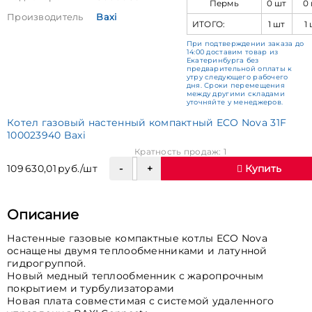
Пермь
0 шт
0
Производитель
Baxi
ИТОГО:
1 шт
1
При подтверждении заказа до
14:00 доставим товар из
Екатеринбурга без
предварительной оплаты к
утру следующего рабочего
дня. Сроки перемещения
между другими складами
уточняйте у менеджеров.
Котел газовый настенный компактный ECO Nova 31F
100023940 Baxi
Кратность продаж: 1
109 630,01 руб./шт
Купить
Описание
Настенные газовые компактные котлы ECO Nova
оснащены двумя теплообменниками и латунной
гидрогруппой.
Новый медный теплообменник с жаропрочным
покрытием и турбулизаторами
Новая плата совместимая с системой удаленного