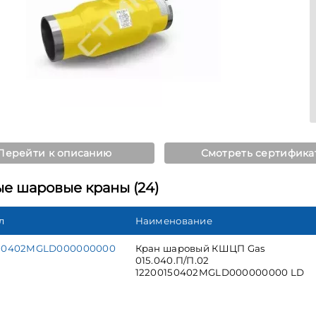
Перейти к описанию
Смотреть сертифика
ые шаровые краны (24)
л
Наименование
150402MGLD000000000
Кран шаровый КШЦП Gas
015.040.П/П.02
12200150402MGLD000000000 LD