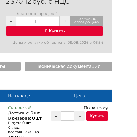
2 370,12 руб. с НДС
Кратность продаж: 1
Запросить
оптовую цену
Купить
Цены и остатки обновлены 09.08.2026 в 06:54
ты
Техническая документация
На складе
Цена
Складской
По запросу
Доступно:
0 шт
Купить
В резерве:
0 шт
В пути:
0 шт
Склад
поставщика:
По
запросу