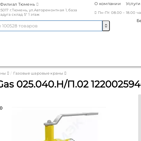
О компании
Услуги
Филиал Тюмень
25017 г.Тюмень, ул.Авторемонтная 1, база
Пн-Пт: 08.00 – 18.00 
Радуга склад 5" 1 этаж
Б
аны
Газовые шаровые краны
as 025.040.Н/П.02 1220025
0