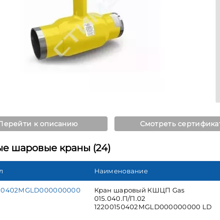
Перейти к описанию
Смотреть сертифика
ые шаровые краны (24)
л
Наименование
150402MGLD000000000
Кран шаровый КШЦП Gas
015.040.П/П.02
12200150402MGLD000000000 LD