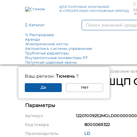
ДЛЯ ТОРГОВЫХ КОМПАНИЙ
6
И СТРОИТЕЛЬНО-МОНТАЖНЫХ БРИГАД
"
Каталог
% Распродажа
Аренда
Электрические котлы
Автоматика, системы управления
Трубчатые радиаторы
Внутрипольные конвекторы PF
Латунные шаровые краны
Главная
Каталог
Запорная арматура
Шаровые кр
Ваш регион:
Тюмень
?
Кран шаровый КШЦП Ga
Да
Нет
LD
Параметры
Артикул
12201009252MGLD00000000
Код товара
8000069322
Производитель
LD