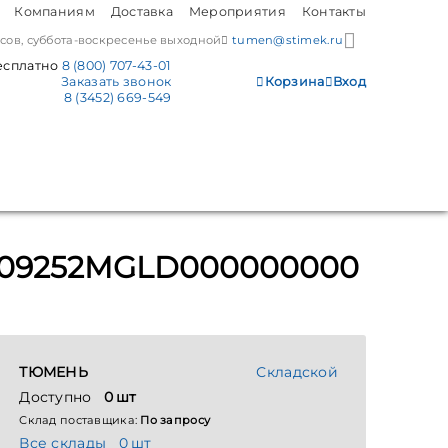
Компаниям
Доставка
Мероприятия
Контакты
часов, суббота-воскресенье выходной
tumen@stimek.ru
есплатно
8 (800) 707-43-01
Заказать звонок
Корзина
Вход
8 (3452) 669-549
1009252MGLD000000000
ТЮМЕНЬ
Складской
Доступно
0 шт
Склад поставщика:
По запросу
Все склады
0 шт