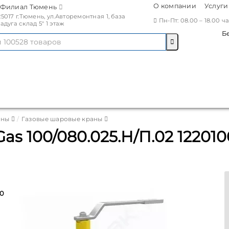
О компании
Услуги
Филиал Тюмень
25017 г.Тюмень, ул.Авторемонтная 1, база
Пн-Пт: 08.00 – 18.00 
Радуга склад 5" 1 этаж
Б
аны
Газовые шаровые краны
s 100/080.025.Н/П.02 1220
0