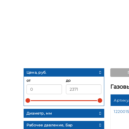
Цена, руб.
от
до
Газов
Артику
12200
Диаметр, мм
Рабочее давление, Бар