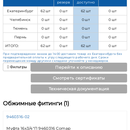
резерв
доступно
Екатеринбург
62 шт
0 шт
62 шт
0 шт
Челябинск
0 шт
0 шт
0 шт
0 шт
Тюмень
0 шт
0 шт
0 шт
0 шт
Пермь
0 шт
0 шт
0 шт
0 шт
ИТОГО:
62 шт
0 шт
62 шт
0 шт
При подтверждении заказа до 14:00 доставим товар из Екатеринбурга без
предварительной оплаты к утру следующего рабочего дня. Сроки
перемещения между другими складами уточняйте у менеджеров.
Фильтры
Перейти к описанию
Смотреть сертификаты
Техническая документация
Обжимные фитинги (1)
9460316-02
Муфта 16х3/4"П 9460316 Comap