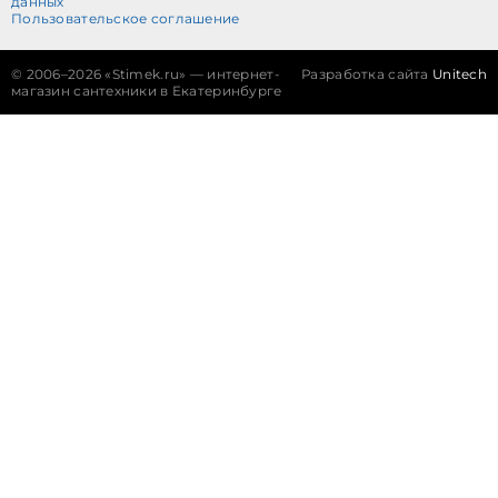
данных
Пользовательское соглашение
©
2006–2026 «Stimek.ru» — интернет-
Разработка сайта
Unitech
магазин сантехники в Екатеринбурге