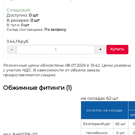
Складской
Доступно:
0 шт
В резерве:
0 шт
В пути:
0 шт
Склад поставщика:
По запросу
344,19 руб.
Купить
Розничные цены обновлены 08.07.2026 в 15:42. Цены указаны
с учетом НДС. В зависимости от объема заказа
предоставляются скидки.
Обжимные фитинги (1)
на складах 62 шт
остаток на складе
ре
Екатеринбург
62 шт
Челябинск
0 шт
арт. 9460316-02