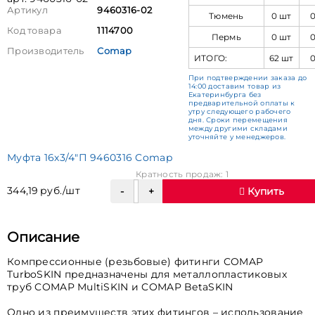
Артикул
9460316-02
Тюмень
0 шт
Код товара
1114700
Пермь
0 шт
Производитель
Comap
ИТОГО:
62 шт
При подтверждении заказа до
14:00 доставим товар из
Екатеринбурга без
предварительной оплаты к
утру следующего рабочего
дня. Сроки перемещения
между другими складами
уточняйте у менеджеров.
Муфта 16х3/4"П 9460316 Comap
Кратность продаж: 1
344,19 руб./шт
Купить
Описание
Компрессионные (резьбовые) фитинги COMAP
TurboSKIN предназначены для металлопластиковых
труб COMAP MultiSKIN и COMAP BetaSKIN
Одно из преимуществ этих фитингов – использование