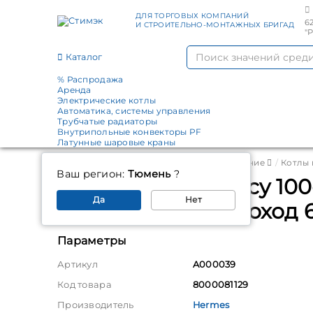
ДЛЯ ТОРГОВЫХ КОМПАНИЙ
6
И СТРОИТЕЛЬНО-МОНТАЖНЫХ БРИГАД
"
Каталог
% Распродажа
Аренда
Электрические котлы
Автоматика, системы управления
Трубчатые радиаторы
Внутрипольные конвекторы PF
Латунные шаровые краны
Главная
Каталог
Котельное оборудование
Котлы 
Ваш регион:
Тюмень
?
Пакет: котел Legacy 10
Да
Нет
коаксиальный проход 6
Параметры
Артикул
A000039
Код товара
8000081129
Производитель
Hermes