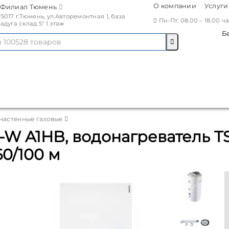
О компании
Услуги
Филиал Тюмень
25017 г.Тюмень, ул.Авторемонтная 1, база
Пн-Пт: 08.00 – 18.00 
Радуга склад 5" 1 этаж
Б
настенные газовые
0-W A1HB, водонагреватель TS
0/100 м