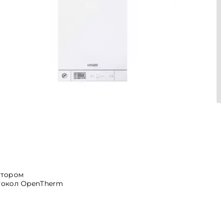
ятором
токол OpenTherm