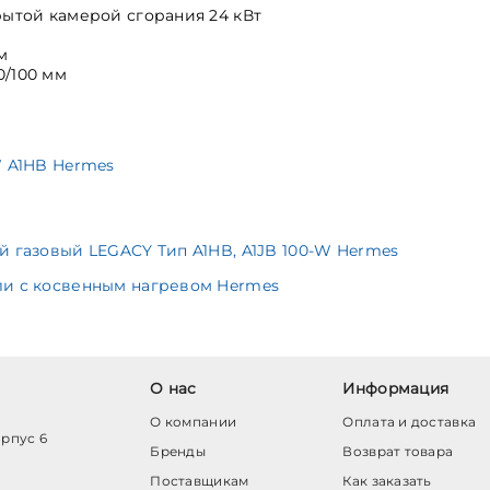
рытой камерой сгорания 24 кВт
м
0/100 мм
W A1HB Hermes
 газовый LEGACY Тип A1HB, A1JB 100-W Hermes
ли с косвенным нагревом Hermes
О нас
Информация
О компании
Оплата и доставка
орпус 6
Бренды
Возврат товара
Поставщикам
Как заказать