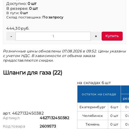
Доступно:
0 шт
В резерве:
0 шт
В пути:
0 шт
Склад поставщика:
По запросу
444,30 руб.
Купить
Розничные цены обновлены 07.08.2026 в 09:52. Цены указаны
с учетом НДС. В зависимости от объема заказа
предоставляются скидки.
Шланги для газа (22)
на складах 6 шт
остаток на складе
ре
Екатеринбург
6 шт
0
арт. 4627132450382
Челябинск
0 шт
0
Артикул
4627132450382
Тюмень
0 шт
0
Код товара
2609573