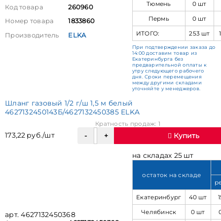
Тюмень
0 шт
Код товара
260960
Пермь
0 шт
Номер товара
1833860
ИТОГО:
253 шт
Производитель
ELKA
При подтверждении заказа до
14:00 доставим товар из
Екатеринбурга без
предварительной оплаты к
утру следующего рабочего
дня. Сроки перемещения
между другими складами
уточняйте у менеджеров.
Шланг газовый 1/2 г/ш 1,5 м белый
4627132450143Б/4627132450385 ELKA
Кратность продаж: 1
173,22 руб./шт
Купить
на складах 25 шт
остаток на складе
р
Екатеринбург
40 шт
1
Челябинск
0 шт
арт. 4627132450368