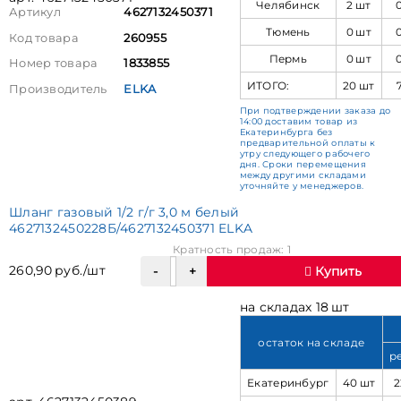
Челябинск
2 шт
Артикул
4627132450371
Тюмень
0 шт
Код товара
260955
Пермь
0 шт
Номер товара
1833855
ИТОГО:
20 шт
Производитель
ELKA
При подтверждении заказа до
14:00 доставим товар из
Екатеринбурга без
предварительной оплаты к
утру следующего рабочего
дня. Сроки перемещения
между другими складами
уточняйте у менеджеров.
Шланг газовый 1/2 г/г 3,0 м белый
4627132450228Б/4627132450371 ELKA
Кратность продаж: 1
260,90 руб./шт
Купить
на складах 18 шт
остаток на складе
р
Екатеринбург
40 шт
2