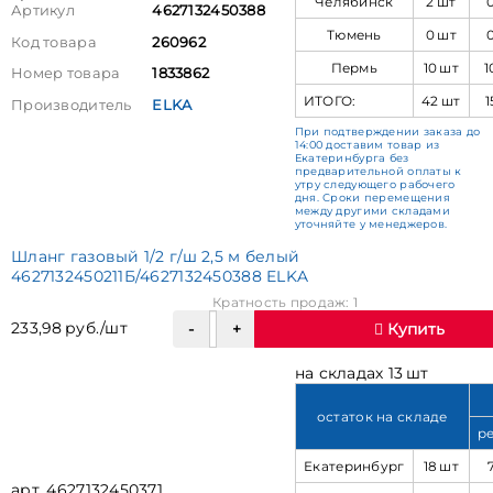
Челябинск
2 шт
Артикул
4627132450388
Тюмень
0 шт
Код товара
260962
Пермь
10 шт
1
Номер товара
1833862
ИТОГО:
42 шт
1
Производитель
ELKA
При подтверждении заказа до
14:00 доставим товар из
Екатеринбурга без
предварительной оплаты к
утру следующего рабочего
дня. Сроки перемещения
между другими складами
уточняйте у менеджеров.
Шланг газовый 1/2 г/ш 2,5 м белый
4627132450211Б/4627132450388 ELKA
Кратность продаж: 1
233,98 руб./шт
Купить
на складах 13 шт
остаток на складе
р
Екатеринбург
18 шт
арт. 4627132450371