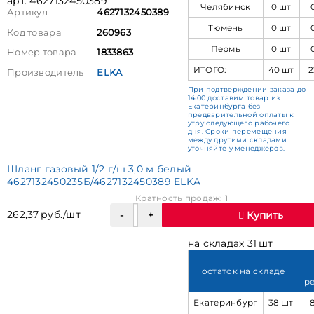
арт. 4627132450389
Челябинск
0 шт
Артикул
4627132450389
Тюмень
0 шт
Код товара
260963
Пермь
0 шт
Номер товара
1833863
ИТОГО:
40 шт
2
Производитель
ELKA
При подтверждении заказа до
14:00 доставим товар из
Екатеринбурга без
предварительной оплаты к
утру следующего рабочего
дня. Сроки перемещения
между другими складами
уточняйте у менеджеров.
Шланг газовый 1/2 г/ш 3,0 м белый
4627132450235Б/4627132450389 ELKA
Кратность продаж: 1
262,37 руб./шт
Купить
на складах 31 шт
остаток на складе
р
Екатеринбург
38 шт