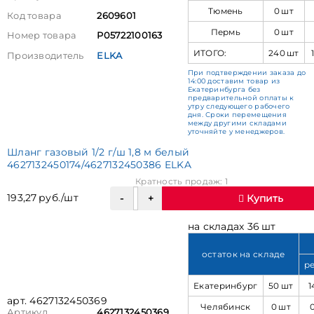
Тюмень
0 шт
Код товара
2609601
Пермь
0 шт
Номер товара
Р05722100163
ИТОГО:
240 шт
Производитель
ELKA
При подтверждении заказа до
14:00 доставим товар из
Екатеринбурга без
предварительной оплаты к
утру следующего рабочего
дня. Сроки перемещения
между другими складами
уточняйте у менеджеров.
Шланг газовый 1/2 г/ш 1,8 м белый
4627132450174/4627132450386 ELKA
Кратность продаж: 1
193,27 руб./шт
Купить
на складах 36 шт
остаток на складе
р
Екатеринбург
50 шт
1
арт. 4627132450369
Челябинск
0 шт
Артикул
4627132450369