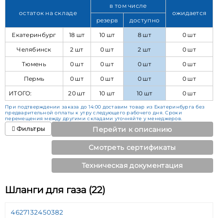
в том числе
остаток на складе
ожидается
резерв
доступно
Екатеринбург
18 шт
10 шт
8 шт
0 шт
Челябинск
2 шт
0 шт
2 шт
0 шт
Тюмень
0 шт
0 шт
0 шт
0 шт
Пермь
0 шт
0 шт
0 шт
0 шт
ИТОГО:
20 шт
10 шт
10 шт
0 шт
При подтверждении заказа до 14:00 доставим товар из Екатеринбурга без
предварительной оплаты к утру следующего рабочего дня. Сроки
перемещения между другими складами уточняйте у менеджеров.
Фильтры
Перейти к описанию
Смотреть сертификаты
Техническая документация
Шланги для газа (22)
4627132450382