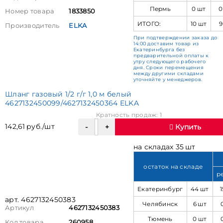
Пермь
0 шт
0
Номер товара
1833850
ИТОГО:
10 шт
9
Производитель
ELKA
При подтверждении заказа до
14:00 доставим товар из
Екатеринбурга без
предварительной оплаты к
утру следующего рабочего
дня. Сроки перемещения
между другими складами
уточняйте у менеджеров.
Шланг газовый 1/2 г/г 1,0 м белый
4627132450099/4627132450364 ELKA
Кратность продаж: 1
142,61 руб./шт
Купить
на складах 35 шт
остаток на складе
р
Екатеринбург
44 шт
1
арт. 4627132450383
Челябинск
6 шт
Артикул
4627132450383
Тюмень
0 шт
Код товара
260958