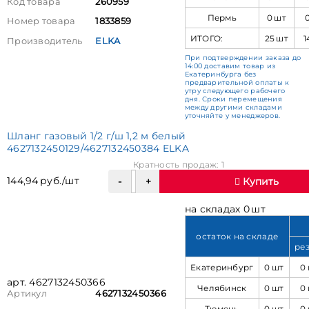
Код товара
260959
Пермь
0 шт
Номер товара
1833859
ИТОГО:
25 шт
1
Производитель
ELKA
При подтверждении заказа до
14:00 доставим товар из
Екатеринбурга без
предварительной оплаты к
утру следующего рабочего
дня. Сроки перемещения
между другими складами
уточняйте у менеджеров.
Шланг газовый 1/2 г/ш 1,2 м белый
4627132450129/4627132450384 ELKA
Кратность продаж: 1
144,94 руб./шт
Купить
на складах 0 шт
остаток на складе
ре
Екатеринбург
0 шт
0
арт. 4627132450366
Челябинск
0 шт
0
Артикул
4627132450366
Тюмень
0 шт
0