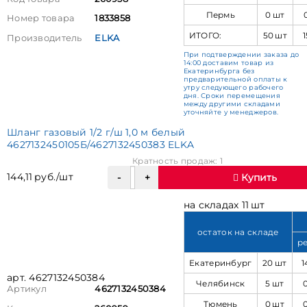
Пермь
0 шт
Номер товара
1833858
ИТОГО:
50 шт
1
Производитель
ELKA
При подтверждении заказа до
14:00 доставим товар из
Екатеринбурга без
предварительной оплаты к
утру следующего рабочего
дня. Сроки перемещения
между другими складами
уточняйте у менеджеров.
Шланг газовый 1/2 г/ш 1,0 м белый
4627132450105Б/4627132450383 ELKA
Кратность продаж: 1
144,11 руб./шт
Купить
на складах 11 шт
остаток на складе
р
Екатеринбург
20 шт
1
арт. 4627132450384
Челябинск
5 шт
Артикул
4627132450384
Тюмень
0 шт