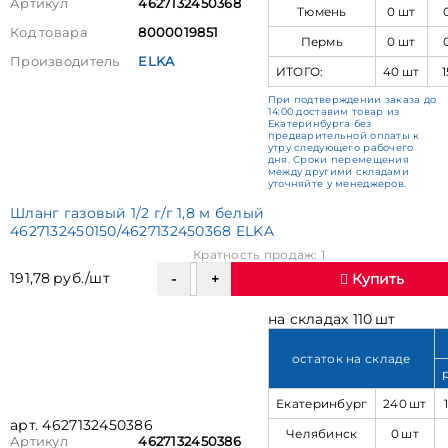
Артикул
4627132450368
Тюмень
0 шт
Код товара
8000019851
Пермь
0 шт
Производитель
ELKA
ИТОГО:
40 шт
1
При подтверждении заказа до
14:00 доставим товар из
Екатеринбурга без
предварительной оплаты к
утру следующего рабочего
дня. Сроки перемещения
между другими складами
уточняйте у менеджеров.
Шланг газовый 1/2 г/г 1,8 м белый
4627132450150/4627132450368 ELKA
Кратность продаж: 1
191,78 руб./шт
Купить
на складах 110 шт
остаток на складе
Екатеринбург
240 шт
арт. 4627132450386
Челябинск
0 шт
Артикул
4627132450386