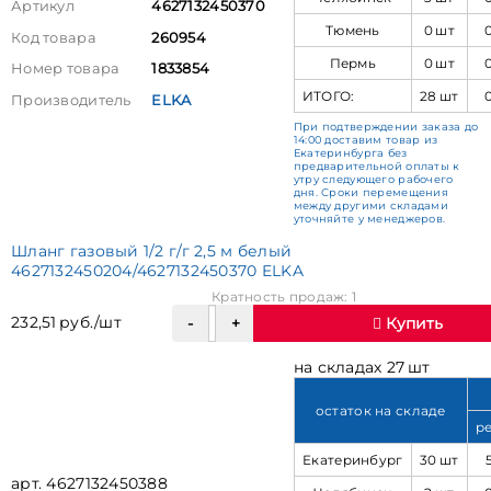
Артикул
4627132450370
Тюмень
0 шт
Код товара
260954
Пермь
0 шт
Номер товара
1833854
ИТОГО:
28 шт
Производитель
ELKA
При подтверждении заказа до
14:00 доставим товар из
Екатеринбурга без
предварительной оплаты к
утру следующего рабочего
дня. Сроки перемещения
между другими складами
уточняйте у менеджеров.
Шланг газовый 1/2 г/г 2,5 м белый
4627132450204/4627132450370 ELKA
Кратность продаж: 1
232,51 руб./шт
Купить
на складах 27 шт
остаток на складе
р
Екатеринбург
30 шт
арт. 4627132450388