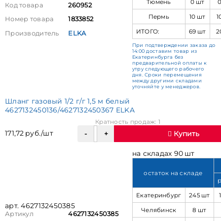
Тюмень
0 шт
Код товара
260952
Пермь
10 шт
1
Номер товара
1833852
ИТОГО:
69 шт
2
Производитель
ELKA
При подтверждении заказа до
14:00 доставим товар из
Екатеринбурга без
предварительной оплаты к
утру следующего рабочего
дня. Сроки перемещения
между другими складами
уточняйте у менеджеров.
Шланг газовый 1/2 г/г 1,5 м белый
4627132450136/4627132450367 ELKA
Кратность продаж: 1
171,72 руб./шт
Купить
на складах 90 шт
остаток на складе
Екатеринбург
245 шт
арт. 4627132450385
Челябинск
8 шт
Артикул
4627132450385