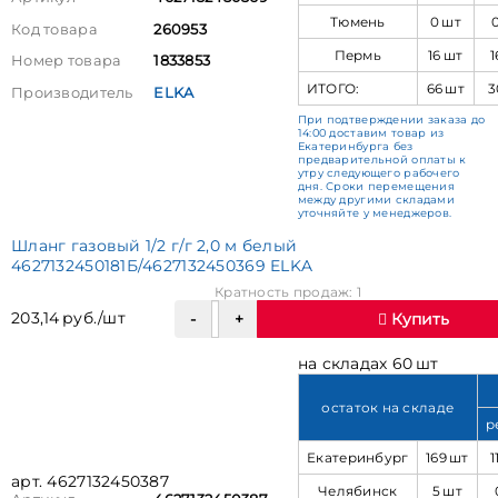
Тюмень
0 шт
Код товара
260953
Пермь
16 шт
1
Номер товара
1833853
ИТОГО:
66 шт
3
Производитель
ELKA
При подтверждении заказа до
14:00 доставим товар из
Екатеринбурга без
предварительной оплаты к
утру следующего рабочего
дня. Сроки перемещения
между другими складами
уточняйте у менеджеров.
Шланг газовый 1/2 г/г 2,0 м белый
4627132450181Б/4627132450369 ELKA
Кратность продаж: 1
203,14 руб./шт
Купить
на складах 60 шт
остаток на складе
р
Екатеринбург
169 шт
1
арт. 4627132450387
Челябинск
5 шт