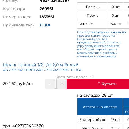
Артикул
4627132450387
Тюмень
0 шт
Код товара
260961
Пермь
0 шт
Номер товара
1833861
ИТОГО:
174 шт
1
Производитель
ELKA
При подтверждении заказа до
14:00 доставим товар из
Екатеринбурга без
предварительной оплаты к
утру следующего рабочего
дня. Сроки перемещения
между другими складами
уточняйте у менеджеров.
Шланг газовый 1/2 г/ш 2,0 м белый
4627132450198Б/4627132450387 ELKA
Кратность продаж: 1
204,62 руб./шт
Купить
на складах 28 шт
остаток на складе
р
Екатеринбург
25 шт
арт. 4627132450370
Челябинск
3 шт