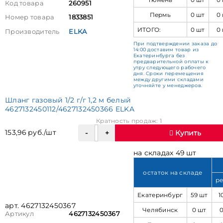
Код товара
260951
Пермь
0 шт
0
Номер товара
1833851
ИТОГО:
0 шт
0
Производитель
ELKA
При подтверждении заказа до
14:00 доставим товар из
Екатеринбурга без
предварительной оплаты к
утру следующего рабочего
дня. Сроки перемещения
между другими складами
уточняйте у менеджеров.
Шланг газовый 1/2 г/г 1,2 м белый
4627132450112/4627132450366 ELKA
Кратность продаж: 1
153,96 руб./шт
Купить
на складах 49 шт
остаток на складе
ре
Екатеринбург
59 шт
1
арт. 4627132450367
Челябинск
0 шт
Артикул
4627132450367