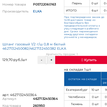
Пермь
0 шт
0
Номер товара
Р05722060163
ИТОГО:
6 шт
0
Производитель
ELKA
При подтверждении заказа до
14:00 доставим товар из
Екатеринбурга без
предварительной оплаты к
утру следующего рабочего
дня. Сроки перемещения
между другими складами
уточняйте у менеджеров.
Шланг газовый 1/2 г/ш 0,8 м белый
4627132450082/4627132450382 ELKA
Кратность продаж: 1
129,70 руб./шт
Купить
на складах 1 шт
остаток на складе
ре
Екатеринбург
10 шт
9
арт. 4627132450364
Челябинск
0 шт
0
Артикул
4627132450364
Тюмень
0 шт
0
Код товара
260950