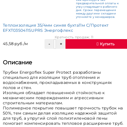
предварительной оплаты к
утру следующего рабочего
дня. Сроки перемещения
между другими складами
уточняйте у менеджеров.
Теплоизоляция 35/4мм синяя бухта11м С/Протект
EFXT0350411SUPRS Энергофлекс
Кратность продаж: 11
45,58 руб./м
Купить
Описание
Трубки Energoflex Super Protect разработаны
специально для изоляции труб отопления и
водоснабжения, прокладываемых в конструкциях
полов и стен.
Изоляция обладает повышенной стойкостью к
механическим повреждениям и агрессивным
строительным материалам.
Полимерное покрытие повышает прочность трубок на
50%, тем самым делая изоляцию надежной защитой
для труб, а упругий слой полиэтиленовой пены
помогает компенсировать тепловое расширение труб.