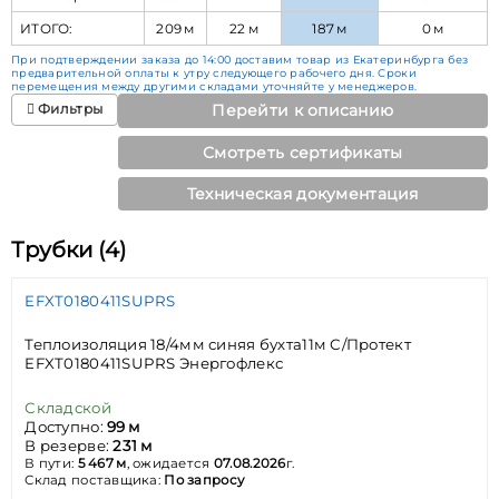
ИТОГО:
209 м
22 м
187 м
0 м
При подтверждении заказа до 14:00 доставим товар из Екатеринбурга без
предварительной оплаты к утру следующего рабочего дня. Сроки
перемещения между другими складами уточняйте у менеджеров.
Фильтры
Перейти к описанию
Смотреть сертификаты
Техническая документация
Трубки (4)
EFXT0180411SUPRS
Теплоизоляция 18/4мм синяя бухта11м С/Протект
EFXT0180411SUPRS Энергофлекс
Складской
Доступно:
99 м
В резерве:
231 м
В пути:
5 467 м
, ожидается
07.08.2026
г.
Склад поставщика:
По запросу