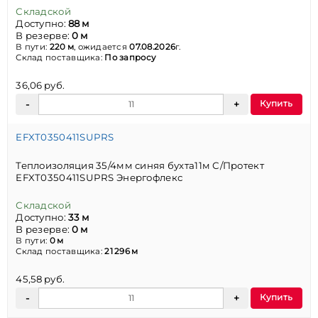
Складской
Доступно:
88 м
В резерве:
0 м
В пути:
220 м
, ожидается
07.08.2026
г.
Склад поставщика:
По запросу
36,06 руб.
Купить
EFXT0350411SUPRS
Теплоизоляция 35/4мм синяя бухта11м С/Протект
EFXT0350411SUPRS Энергофлекс
Складской
Доступно:
33 м
В резерве:
0 м
В пути:
0 м
Склад поставщика:
21 296 м
45,58 руб.
Купить