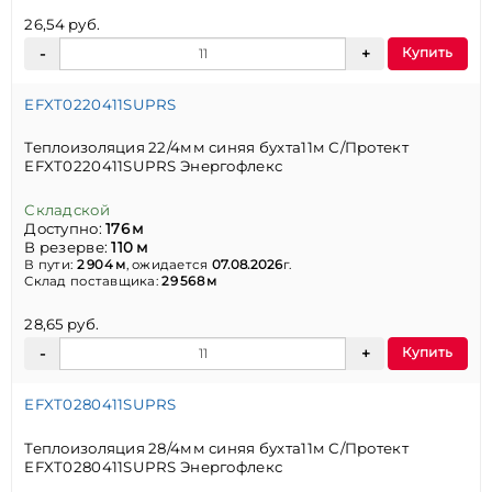
26,54 руб.
Купить
EFXT0220411SUPRS
Теплоизоляция 22/4мм синяя бухта11м С/Протект
EFXT0220411SUPRS Энергофлекс
Складской
Доступно:
176 м
В резерве:
110 м
В пути:
2 904 м
, ожидается
07.08.2026
г.
Склад поставщика:
29 568 м
28,65 руб.
Купить
EFXT0280411SUPRS
Теплоизоляция 28/4мм синяя бухта11м С/Протект
EFXT0280411SUPRS Энергофлекс