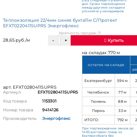
утру следующего рабочего
дня. Сроки перемещения
между другими складами
уточняйте у менеджеров.
Теплоизоляция 22/4мм синяя бухта11м С/Протект
EFXT0220411SUPRS Энергофлекс
Кратность продаж: 11
28,65 руб./м
Купить
на складах 770 м
остаток на складе
ре
Екатеринбург
594 м
арт. EFXT0280411SUPRS
Челябинск
77 м
Артикул
EFXT0280411SUPRS
Код товара
1153301
Тюмень
88 м
Номер товара
9414126
Пермь
33 м
Производитель
Энергофлекс
ИТОГО:
792 м
При подтверждении заказа до
14:00 доставим товар из
Екатеринбурга без