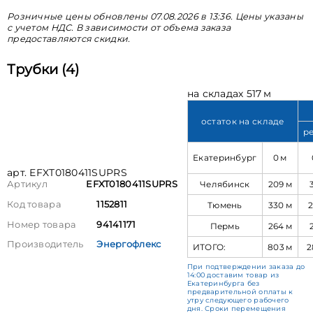
Розничные цены обновлены 07.08.2026 в 13:36. Цены указаны
с учетом НДС. В зависимости от объема заказа
предоставляются скидки.
Трубки (4)
на складах 517 м
остаток на складе
р
Екатеринбург
0 м
арт. EFXT0180411SUPRS
Челябинск
209 м
Артикул
EFXT0180411SUPRS
Код товара
1152811
Тюмень
330 м
2
Номер товара
94141171
Пермь
264 м
Производитель
Энергофлекс
ИТОГО:
803 м
2
При подтверждении заказа до
14:00 доставим товар из
Екатеринбурга без
предварительной оплаты к
утру следующего рабочего
дня. Сроки перемещения