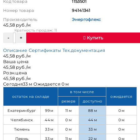
Код товара
1153501
Номер товара
94141341
Производитель
Энергофлекс
45,58 руб./м
Кратность продаж: 11
Купить
Описание
Сертификаты
Тех.документация
45,58 руб./м
Ваша цена
45,58 руб./м
Розн.цена
45,58 руб./м
Сегодня
33 м
Ожидается
0 м
в том числе
остаток на складе
ожидается
резерв
доступно
Екатеринбург
99 м
11 м
88 м
0 м
Челябинск
44 м
0 м
44 м
0 м
Тюмень
33 м
0 м
33 м
0 м
Пермь
33 м
11 м
22 м
0 м