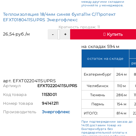
между другими складами
уточняйте у менеджеров.
Теплоизоляция 18/4мм синяя бухта11м С/Протект
EFXT0180411SUPRS Энергофлекс
Кратность продаж: 11
26,54 руб./м
Купить
на складах 594 м
остаток на складе
ре
Екатеринбург
264 м
арт. EFXT0220411SUPRS
Челябинск
110 м
Артикул
EFXT0220411SUPRS
Код товара
1153001
Тюмень
286 м
1
Номер товара
94141211
Пермь
154 м
Производитель
Энергофлекс
ИТОГО:
814 м
2
При подтверждении заказа до
14:00 доставим товар из
Екатеринбурга без
предварительной оплаты к