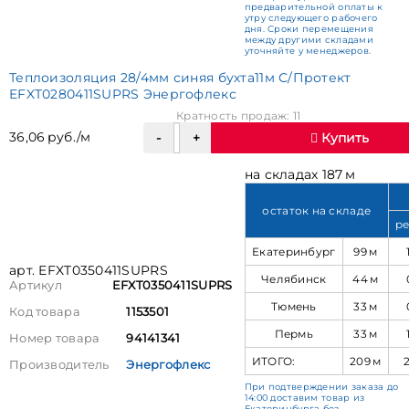
предварительной оплаты к
утру следующего рабочего
дня. Сроки перемещения
между другими складами
уточняйте у менеджеров.
Теплоизоляция 28/4мм синяя бухта11м С/Протект
EFXT0280411SUPRS Энергофлекс
Кратность продаж: 11
36,06 руб./м
Купить
на складах 187 м
остаток на складе
ре
Екатеринбург
99 м
арт. EFXT0350411SUPRS
Челябинск
44 м
Артикул
EFXT0350411SUPRS
Тюмень
33 м
Код товара
1153501
Пермь
33 м
Номер товара
94141341
ИТОГО:
209 м
Производитель
Энергофлекс
При подтверждении заказа до
14:00 доставим товар из
Екатеринбурга без