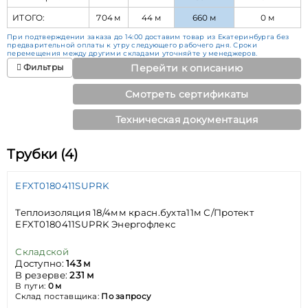
ИТОГО:
704 м
44 м
660 м
0 м
При подтверждении заказа до 14:00 доставим товар из Екатеринбурга без
предварительной оплаты к утру следующего рабочего дня. Сроки
перемещения между другими складами уточняйте у менеджеров.
Фильтры
Перейти к описанию
Смотреть сертификаты
Техническая документация
Трубки (4)
EFXT0180411SUPRK
Теплоизоляция 18/4мм красн.бухта11м С/Протект
EFXT0180411SUPRK Энергофлекс
Складской
Доступно:
143 м
В резерве:
231 м
В пути:
0 м
Склад поставщика:
По запросу