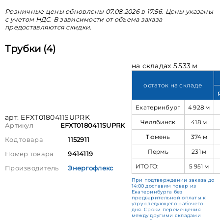
Розничные цены обновлены 07.08.2026 в 17:56. Цены указаны
с учетом НДС. В зависимости от объема заказа
предоставляются скидки.
Трубки (4)
на складах 5 533 м
остаток на складе
Екатеринбург
4 928 м
арт. EFXT0180411SUPRK
Челябинск
418 м
Артикул
EFXT0180411SUPRK
Тюмень
374 м
Код товара
1152911
Пермь
231 м
Номер товара
9414119
ИТОГО:
5 951 м
Производитель
Энергофлекс
При подтверждении заказа до
14:00 доставим товар из
Екатеринбурга без
предварительной оплаты к
утру следующего рабочего
дня. Сроки перемещения
между другими складами