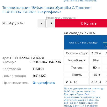
уточняйте у менеджеров.
Теплоизоляция 18/4мм красн.бухта11м С/Протект
EFXT0180411SUPRK Энергофлекс
Кратность продаж: 11
26,54 руб./м
Купить
на складах 3 201 м
остаток на складе
р
Екатеринбург
3 157 м
арт. EFXT0220411SUPRK
Челябинск
99 м
Артикул
EFXT0220411SUPRK
Тюмень
110 м
Код товара
1153101
Пермь
165 м
Номер товара
94141221
ИТОГО:
3 531 м
Производитель
Энергофлекс
При подтверждении заказа до
14:00 доставим товар из
Екатеринбурга без
предварительной оплаты к
утру следующего рабочего
дня. Сроки перемещения
между другими складами