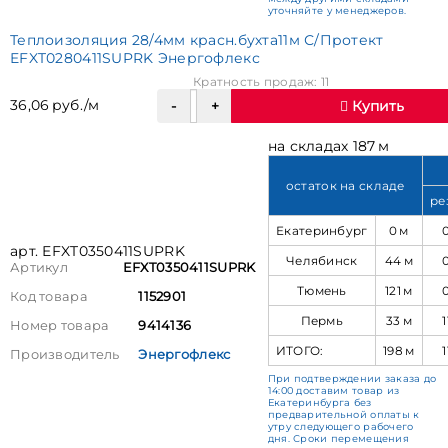
уточняйте у менеджеров.
Теплоизоляция 28/4мм красн.бухта11м С/Протект
EFXT0280411SUPRK Энергофлекс
Кратность продаж: 11
36,06 руб./м
Купить
на складах 187 м
остаток на складе
ре
Екатеринбург
0 м
арт. EFXT0350411SUPRK
Челябинск
44 м
Артикул
EFXT0350411SUPRK
Тюмень
121 м
Код товара
1152901
Пермь
33 м
1
Номер товара
9414136
ИТОГО:
198 м
1
Производитель
Энергофлекс
При подтверждении заказа до
14:00 доставим товар из
Екатеринбурга без
предварительной оплаты к
утру следующего рабочего
дня. Сроки перемещения