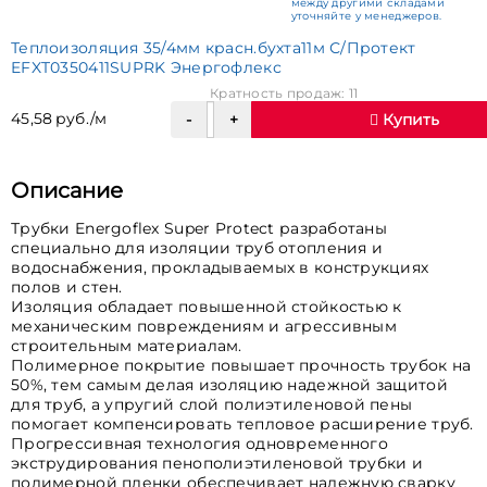
между другими складами
уточняйте у менеджеров.
Теплоизоляция 35/4мм красн.бухта11м С/Протект
EFXT0350411SUPRK Энергофлекс
Кратность продаж: 11
45,58 руб./м
Купить
Описание
Трубки Energoflex Super Protect разработаны
специально для изоляции труб отопления и
водоснабжения, прокладываемых в конструкциях
полов и стен.
Изоляция обладает повышенной стойкостью к
механическим повреждениям и агрессивным
строительным материалам.
Полимерное покрытие повышает прочность трубок на
50%, тем самым делая изоляцию надежной защитой
для труб, а упругий слой полиэтиленовой пены
помогает компенсировать тепловое расширение труб.
Прогрессивная технология одновременного
экструдирования пенополиэтиленовой трубки и
полимерной пленки обеспечивает надежную сварку