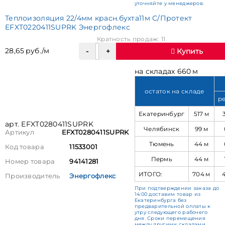
уточняйте у менеджеров.
Теплоизоляция 22/4мм красн.бухта11м С/Протект
EFXT0220411SUPRK Энергофлекс
Кратность продаж: 11
28,65 руб./м
Купить
на складах 660 м
остаток на складе
р
Екатеринбург
517 м
арт. EFXT0280411SUPRK
Челябинск
99 м
Артикул
EFXT0280411SUPRK
Тюмень
44 м
Код товара
11533001
Пермь
44 м
Номер товара
94141281
ИТОГО:
704 м
Производитель
Энергофлекс
При подтверждении заказа до
14:00 доставим товар из
Екатеринбурга без
предварительной оплаты к
утру следующего рабочего
дня. Сроки перемещения
между другими складами