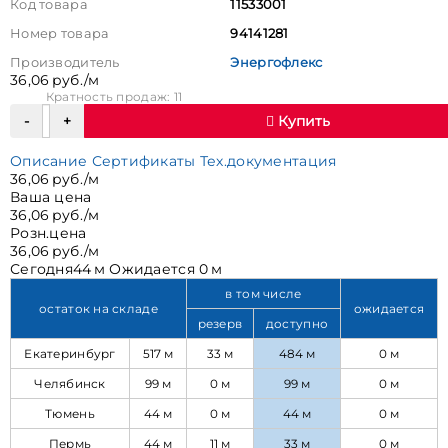
Код товара
11533001
Номер товара
94141281
Производитель
Энергофлекс
36,06 руб./м
Кратность продаж: 11
Купить
Описание
Сертификаты
Тех.документация
36,06 руб./м
Ваша цена
36,06 руб./м
Розн.цена
36,06 руб./м
Сегодня
44 м
Ожидается
0 м
в том числе
остаток на складе
ожидается
резерв
доступно
Екатеринбург
517 м
33 м
484 м
0 м
Челябинск
99 м
0 м
99 м
0 м
Тюмень
44 м
0 м
44 м
0 м
Пермь
44 м
11 м
33 м
0 м