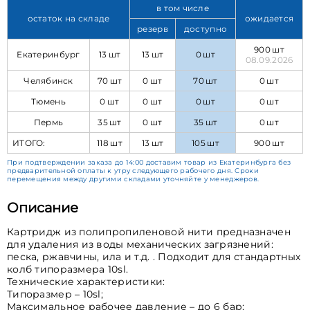
в том числе
остаток на складе
ожидается
резерв
доступно
900 шт
Екатеринбург
13 шт
13 шт
0 шт
08.09.2026
Челябинск
70 шт
0 шт
70 шт
0 шт
Тюмень
0 шт
0 шт
0 шт
0 шт
Пермь
35 шт
0 шт
35 шт
0 шт
ИТОГО:
118 шт
13 шт
105 шт
900 шт
При подтверждении заказа до 14:00 доставим товар из Екатеринбурга без
предварительной оплаты к утру следующего рабочего дня. Сроки
перемещения между другими складами уточняйте у менеджеров.
Описание
Картридж из полипропиленовой нити предназначен
для удаления из воды механических загрязнений:
песка, ржавчины, ила и т.д. . Подходит для стандартных
колб типоразмера 10sl.
Технические характеристики:
Типоразмер – 10sl;
Максимальное рабочее давление – до 6 бар;