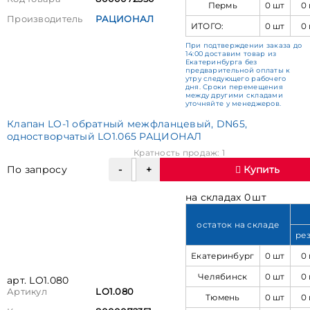
Пермь
0 шт
0
Производитель
РАЦИОНАЛ
ИТОГО:
0 шт
0
При подтверждении заказа до
14:00 доставим товар из
Екатеринбурга без
предварительной оплаты к
утру следующего рабочего
дня. Сроки перемещения
между другими складами
уточняйте у менеджеров.
Клапан LO-1 обратный межфланцевый, DN65,
одностворчатый LO1.065 РАЦИОНАЛ
Кратность продаж: 1
По запросу
Купить
на складах 0 шт
остаток на складе
ре
Екатеринбург
0 шт
0
Челябинск
0 шт
0
арт. LO1.080
Артикул
LO1.080
Тюмень
0 шт
0