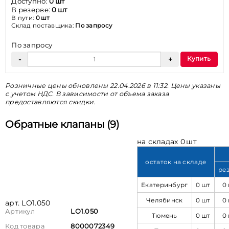
Доступно:
0 шт
В резерве:
0 шт
В пути:
0 шт
Склад поставщика:
По запросу
По запросу
Купить
Розничные цены обновлены 22.04.2026 в 11:32. Цены указаны
с учетом НДС. В зависимости от объема заказа
предоставляются скидки.
Обратные клапаны (9)
на складах 0 шт
остаток на складе
ре
Екатеринбург
0 шт
0
Челябинск
0 шт
0
арт. LO1.050
Артикул
LO1.050
Тюмень
0 шт
0
Код товара
8000072349