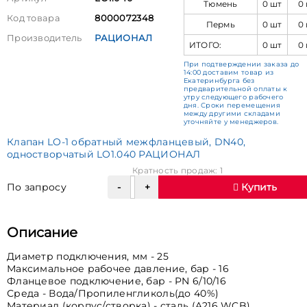
Тюмень
0 шт
0
Код товара
8000072348
Пермь
0 шт
0
Производитель
РАЦИОНАЛ
ИТОГО:
0 шт
0
При подтверждении заказа до
14:00 доставим товар из
Екатеринбурга без
предварительной оплаты к
утру следующего рабочего
дня. Сроки перемещения
между другими складами
уточняйте у менеджеров.
Клапан LO-1 обратный межфланцевый, DN40,
одностворчатый LO1.040 РАЦИОНАЛ
Кратность продаж: 1
По запросу
Купить
Описание
Диаметр подключения, мм - 25
Максимальное рабочее давление, бар - 16
Фланцевое подключение, бар - PN 6/10/16
Среда - Вода/Пропиленгликоль(до 40%)
Материал (корпус/створка) - cталь (A216 WCB)