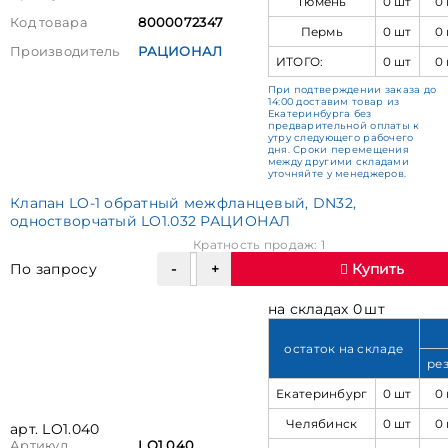
Тюмень
0 шт
0
Код товара
8000072347
Пермь
0 шт
0
Производитель
РАЦИОНАЛ
ИТОГО:
0 шт
0
При подтверждении заказа до
14:00 доставим товар из
Екатеринбурга без
предварительной оплаты к
утру следующего рабочего
дня. Сроки перемещения
между другими складами
уточняйте у менеджеров.
Клапан LO-1 обратный межфланцевый, DN32,
одностворчатый LO1.032 РАЦИОНАЛ
Кратность продаж: 1
По запросу
Купить
на складах 0 шт
остаток на складе
ре
Екатеринбург
0 шт
0
Челябинск
0 шт
0
арт. LO1.040
Артикул
LO1.040