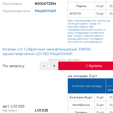
Код товара
8000072354
Пермь
0 шт
0
Производитель
РАЦИОНАЛ
ИТОГО:
0 шт
0
При подтверждении заказа до
14:00 доставим товар из
Екатеринбурга без
предварительной оплаты к
утру следующего рабочего
дня. Сроки перемещения
между другими складами
уточняйте у менеджеров.
Клапан LO-1 обратный межфланцевый, DN150,
одностворчатый LO1.150 РАЦИОНАЛ
Кратность продаж: 1
По запросу
Купить
на складах 0 шт
остаток на складе
ре
Екатеринбург
0 шт
0
Челябинск
0 шт
0
арт. LO1.025
Артикул
LO1.025
Тюмень
0 шт
0