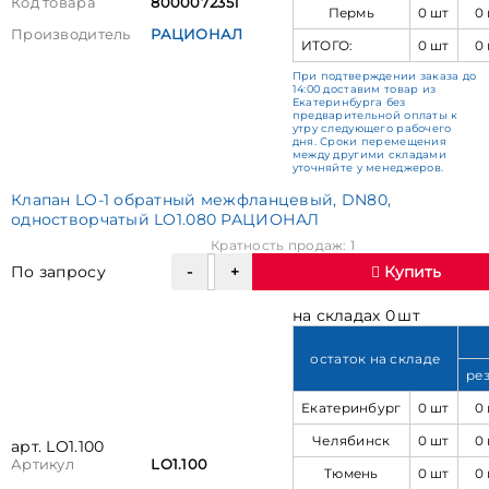
Код товара
8000072351
Пермь
0 шт
0
Производитель
РАЦИОНАЛ
ИТОГО:
0 шт
0
При подтверждении заказа до
14:00 доставим товар из
Екатеринбурга без
предварительной оплаты к
утру следующего рабочего
дня. Сроки перемещения
между другими складами
уточняйте у менеджеров.
Клапан LO-1 обратный межфланцевый, DN80,
одностворчатый LO1.080 РАЦИОНАЛ
Кратность продаж: 1
По запросу
Купить
на складах 0 шт
остаток на складе
ре
Екатеринбург
0 шт
0
Челябинск
0 шт
0
арт. LO1.100
Артикул
LO1.100
Тюмень
0 шт
0