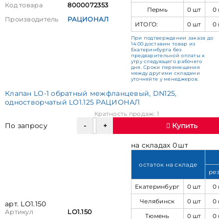
Код товара
8000072353
Пермь
0 шт
0
Производитель
РАЦИОНАЛ
ИТОГО:
0 шт
0
При подтверждении заказа до
14:00 доставим товар из
Екатеринбурга без
предварительной оплаты к
утру следующего рабочего
дня. Сроки перемещения
между другими складами
уточняйте у менеджеров.
Клапан LO-1 обратный межфланцевый, DN125,
одностворчатый LO1.125 РАЦИОНАЛ
Кратность продаж: 1
По запросу
Купить
на складах 0 шт
остаток на складе
ре
Екатеринбург
0 шт
0
Челябинск
0 шт
0
арт. LO1.150
Артикул
LO1.150
Тюмень
0 шт
0