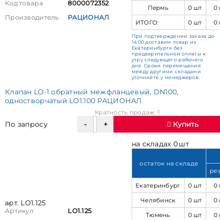
Код товара
8000072352
Пермь
0 шт
0
Производитель
РАЦИОНАЛ
ИТОГО:
0 шт
0
При подтверждении заказа до
14:00 доставим товар из
Екатеринбурга без
предварительной оплаты к
утру следующего рабочего
дня. Сроки перемещения
между другими складами
уточняйте у менеджеров.
Клапан LO-1 обратный межфланцевый, DN100,
одностворчатый LO1.100 РАЦИОНАЛ
Кратность продаж: 1
По запросу
Купить
на складах 0 шт
остаток на складе
ре
Екатеринбург
0 шт
0
Челябинск
0 шт
0
арт. LO1.125
Артикул
LO1.125
Тюмень
0 шт
0