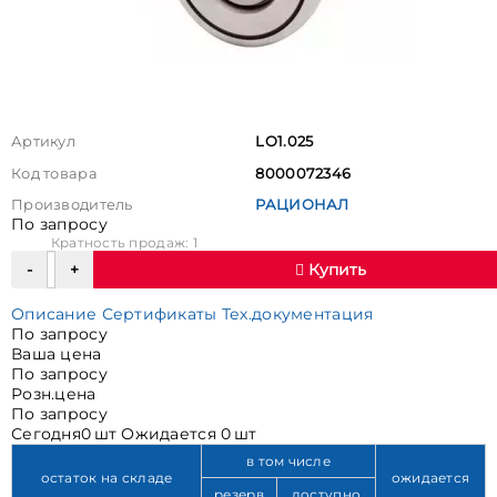
Артикул
LO1.025
Код товара
8000072346
Производитель
РАЦИОНАЛ
По запросу
Кратность продаж: 1
Купить
Описание
Сертификаты
Тех.документация
По запросу
Ваша цена
По запросу
Розн.цена
По запросу
Сегодня
0 шт
Ожидается
0 шт
в том числе
остаток на складе
ожидается
резерв
доступно