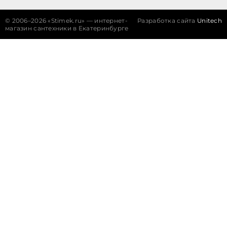
©
2006–2026 «Stimek.ru» — интернет-
Разработка сайта
Unitech
магазин сантехники в Екатеринбурге