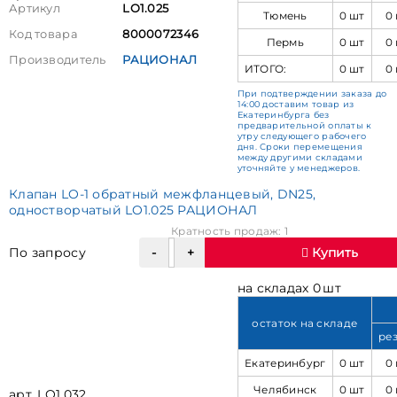
Артикул
LO1.025
Тюмень
0 шт
0
Код товара
8000072346
Пермь
0 шт
0
Производитель
РАЦИОНАЛ
ИТОГО:
0 шт
0
При подтверждении заказа до
14:00 доставим товар из
Екатеринбурга без
предварительной оплаты к
утру следующего рабочего
дня. Сроки перемещения
между другими складами
уточняйте у менеджеров.
Клапан LO-1 обратный межфланцевый, DN25,
одностворчатый LO1.025 РАЦИОНАЛ
Кратность продаж: 1
По запросу
Купить
на складах 0 шт
остаток на складе
ре
Екатеринбург
0 шт
0
Челябинск
0 шт
0
арт. LO1.032