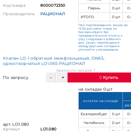
Код товара
8000072350
Пермь
0 шт
0
Производитель
РАЦИОНАЛ
ИТОГО:
0 шт
0
При подтверждении заказа до
14:00 доставим товар из
Екатеринбурга без
предварительной оплаты к
утру следующего рабочего
дня. Сроки перемещения
между другими складами
уточняйте у менеджеров.
Клапан LO-1 обратный межфланцевый, DN65,
одностворчатый LO1.065 РАЦИОНАЛ
Кратность продаж: 1
По запросу
Купить
на складах 0 шт
остаток на складе
ре
Екатеринбург
0 шт
0
Челябинск
0 шт
0
арт. LO1.080
Артикул
LO1.080