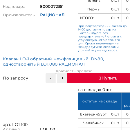
Тюмень
0 шт
0
Код товара
8000072351
Пермь
0 шт
0
Производитель
РАЦИОНАЛ
ИТОГО:
0 шт
0
При подтверждении заказа до
14:00 доставим товар из
Екатеринбурга без
предварительной оплаты к
утру следующего рабочего
дня. Сроки перемещения
между другими складами
уточняйте у менеджеров.
Клапан LO-1 обратный межфланцевый, DN80,
одностворчатый LO1.080 РАЦИОНАЛ
Кратность продаж: 1
По запросу
Купить
на складах 0 шт
остаток на складе
ре
Екатеринбург
0 шт
0
Челябинск
0 шт
0
арт. LO1.100
Артикул
LO1.100