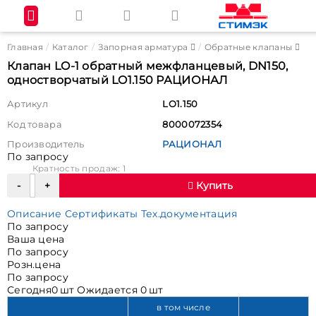
Главная
Каталог
Запорная арматура
Обратные клапаны
Клапан LO-1 обратный межфланцевый, DN150,
одностворчатый LO1.150 РАЦИОНАЛ
Артикул
LO1.150
Код товара
8000072354
Производитель
РАЦИОНАЛ
По запросу
Кратность продаж: 1
Купить
Описание
Сертификаты
Тех.документация
По запросу
Ваша цена
По запросу
Розн.цена
По запросу
Сегодня
0 шт
Ожидается
0 шт
в том числе