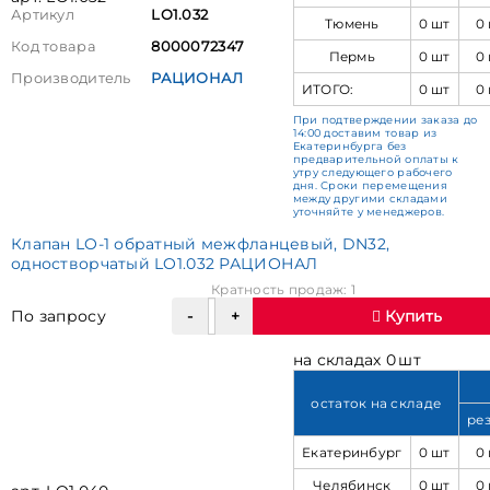
Артикул
LO1.032
Тюмень
0 шт
0
Код товара
8000072347
Пермь
0 шт
0
Производитель
РАЦИОНАЛ
ИТОГО:
0 шт
0
При подтверждении заказа до
14:00 доставим товар из
Екатеринбурга без
предварительной оплаты к
утру следующего рабочего
дня. Сроки перемещения
между другими складами
уточняйте у менеджеров.
Клапан LO-1 обратный межфланцевый, DN32,
одностворчатый LO1.032 РАЦИОНАЛ
Кратность продаж: 1
По запросу
Купить
на складах 0 шт
остаток на складе
ре
Екатеринбург
0 шт
0
Челябинск
0 шт
0