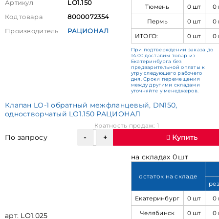
Артикул
LO1.150
Тюмень
0 шт
0
Код товара
8000072354
Пермь
0 шт
0
Производитель
РАЦИОНАЛ
ИТОГО:
0 шт
0
При подтверждении заказа до
14:00 доставим товар из
Екатеринбурга без
предварительной оплаты к
утру следующего рабочего
дня. Сроки перемещения
между другими складами
уточняйте у менеджеров.
Клапан LO-1 обратный межфланцевый, DN150,
одностворчатый LO1.150 РАЦИОНАЛ
Кратность продаж: 1
По запросу
Купить
на складах 0 шт
остаток на складе
ре
Екатеринбург
0 шт
0
Челябинск
0 шт
0
арт. LO1.025