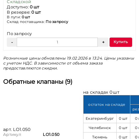
Складской
Доступно:
0 шт
В резерве:
0 шт
В пути:
0 шт
Склад поставщика:
По запросу
По запросу
Купить
Розничные цены обновлены 19.02.2026 в 13:24. Цены указаны
с учетом НДС. В зависимости от объема заказа
предоставляются скидки.
Обратные клапаны (9)
на складах 0 шт
остаток на складе
ре
Екатеринбург
0 шт
0
Челябинск
0 шт
0
арт. LO1.050
Артикул
LO1.050
Тюмень
0 шт
0