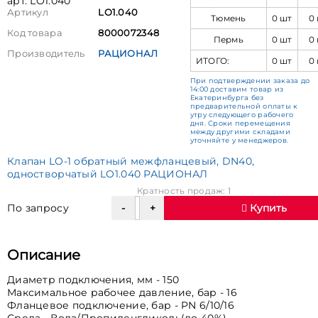
арт. LO1.040
Артикул
LO1.040
Тюмень
0 шт
0
Код товара
8000072348
Пермь
0 шт
0
Производитель
РАЦИОНАЛ
ИТОГО:
0 шт
0
При подтверждении заказа до
14:00 доставим товар из
Екатеринбурга без
предварительной оплаты к
утру следующего рабочего
дня. Сроки перемещения
между другими складами
уточняйте у менеджеров.
Клапан LO-1 обратный межфланцевый, DN40,
одностворчатый LO1.040 РАЦИОНАЛ
Кратность продаж: 1
По запросу
Купить
Описание
Диаметр подключения, мм - 150
Максимальное рабочее давление, бар - 16
Фланцевое подключение, бар - PN 6/10/16
Среда - Вода/Пропиленгликоль(до 40%)