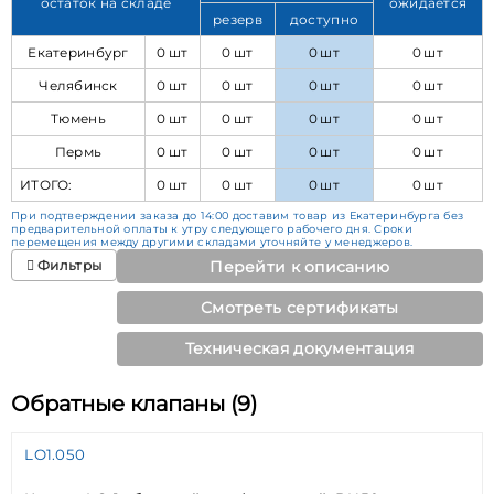
остаток на складе
ожидается
резерв
доступно
Екатеринбург
0 шт
0 шт
0 шт
0 шт
Челябинск
0 шт
0 шт
0 шт
0 шт
Тюмень
0 шт
0 шт
0 шт
0 шт
Пермь
0 шт
0 шт
0 шт
0 шт
ИТОГО:
0 шт
0 шт
0 шт
0 шт
При подтверждении заказа до 14:00 доставим товар из Екатеринбурга без
предварительной оплаты к утру следующего рабочего дня. Сроки
перемещения между другими складами уточняйте у менеджеров.
Фильтры
Перейти к описанию
Смотреть сертификаты
Техническая документация
Обратные клапаны (9)
LO1.050