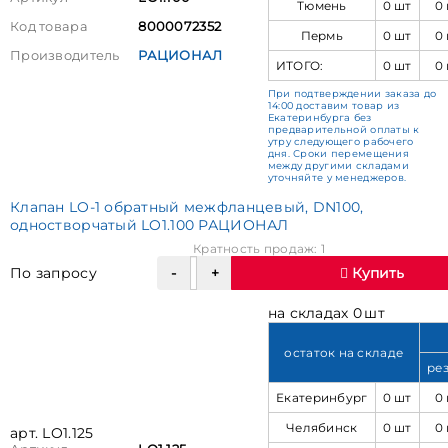
Тюмень
0 шт
0
Код товара
8000072352
Пермь
0 шт
0
Производитель
РАЦИОНАЛ
ИТОГО:
0 шт
0
При подтверждении заказа до
14:00 доставим товар из
Екатеринбурга без
предварительной оплаты к
утру следующего рабочего
дня. Сроки перемещения
между другими складами
уточняйте у менеджеров.
Клапан LO-1 обратный межфланцевый, DN100,
одностворчатый LO1.100 РАЦИОНАЛ
Кратность продаж: 1
По запросу
Купить
на складах 0 шт
остаток на складе
ре
Екатеринбург
0 шт
0
Челябинск
0 шт
0
арт. LO1.125