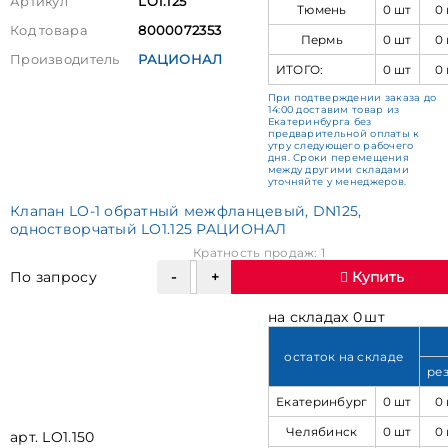
Артикул
LO1.125
Тюмень
0 шт
0
Код товара
8000072353
Пермь
0 шт
0
Производитель
РАЦИОНАЛ
ИТОГО:
0 шт
0
При подтверждении заказа до
14:00 доставим товар из
Екатеринбурга без
предварительной оплаты к
утру следующего рабочего
дня. Сроки перемещения
между другими складами
уточняйте у менеджеров.
Клапан LO-1 обратный межфланцевый, DN125,
одностворчатый LO1.125 РАЦИОНАЛ
Кратность продаж: 1
По запросу
Купить
на складах 0 шт
остаток на складе
ре
Екатеринбург
0 шт
0
Челябинск
0 шт
0
арт. LO1.150