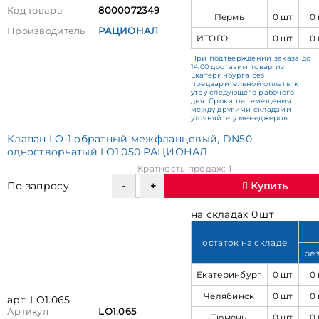
Код товара
8000072349
Пермь
0 шт
0
Производитель
РАЦИОНАЛ
ИТОГО:
0 шт
0
При подтверждении заказа до
14:00 доставим товар из
Екатеринбурга без
предварительной оплаты к
утру следующего рабочего
дня. Сроки перемещения
между другими складами
уточняйте у менеджеров.
Клапан LO-1 обратный межфланцевый, DN50,
одностворчатый LO1.050 РАЦИОНАЛ
Кратность продаж: 1
По запросу
Купить
на складах 0 шт
остаток на складе
ре
Екатеринбург
0 шт
0
Челябинск
0 шт
0
арт. LO1.065
Артикул
LO1.065
Тюмень
0 шт
0