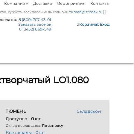
Компаниям
Доставка
Мероприятия
Контакты
часов, суббота-воскресенье выходной
tumen@stimek.ru
есплатно
8 (800) 707-43-01
Заказать звонок
Корзина
Вход
8 (3452) 669-549
творчатый LO1.080
ТЮМЕНЬ
Складской
Доступно
0 шт
Склад поставщика:
По запросу
Все склады
0 шт