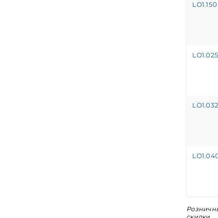
LO1.150
LO1.02
LO1.03
LO1.04
Розничны
скидки.