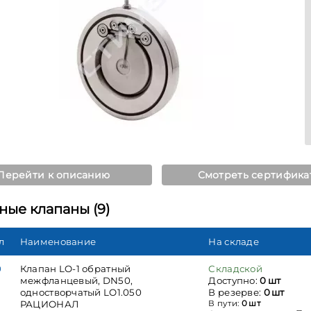
Перейти к описанию
Смотреть сертифика
ные клапаны (9)
л
Наименование
На складе
0
Клапан LO-1 обратный
Складской
межфланцевый, DN50,
Доступно:
0 шт
одностворчатый LO1.050
В резерве:
0 шт
РАЦИОНАЛ
В пути:
0 шт