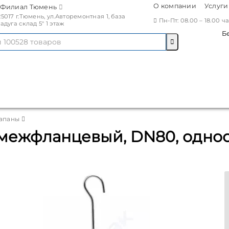
О компании
Услуги
Филиал Тюмень
25017 г.Тюмень, ул.Авторемонтная 1, база
Пн-Пт: 08.00 – 18.00 
Радуга склад 5" 1 этаж
Б
апаны
 межфланцевый, DN80, однос