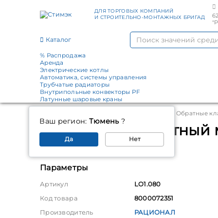
ДЛЯ ТОРГОВЫХ КОМПАНИЙ
6
И СТРОИТЕЛЬНО-МОНТАЖНЫХ БРИГАД
"
Каталог
% Распродажа
Аренда
Электрические котлы
Автоматика, системы управления
Трубчатые радиаторы
Внутрипольные конвекторы PF
Латунные шаровые краны
Главная
Каталог
Запорная арматура
Обратные кл
Ваш регион:
Тюмень
?
Клапан LO-1 обратный
Да
Нет
РАЦИОНАЛ
Параметры
Артикул
LO1.080
Код товара
8000072351
Производитель
РАЦИОНАЛ