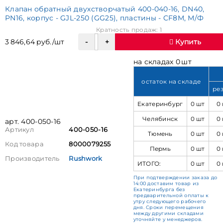
Клапан обратный двухстворчатый 400-040-16, DN40,
PN16, корпус - GJL-250 (GG25), пластины - CF8M, М/Ф
Кратность продаж: 1
3 846,64 руб./шт
Купить
на складах 0 шт
остаток на складе
ре
Екатеринбург
0 шт
0
Челябинск
0 шт
0
арт. 400-050-16
Артикул
400-050-16
Тюмень
0 шт
0
Код товара
8000079255
Пермь
0 шт
0
Производитель
Rushwork
ИТОГО:
0 шт
0
При подтверждении заказа до
14:00 доставим товар из
Екатеринбурга без
предварительной оплаты к
утру следующего рабочего
дня. Сроки перемещения
между другими складами
уточняйте у менеджеров.