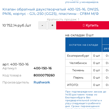
уточняйте у менеджеров.
Клапан обратный двухстворчатый 400-125-16, DN125,
PN16, корпус - GJL-250 (GG25), пластины - CF8M М/Ф
Кратность продаж: 1
10 752,14 руб./шт
Купить
на складах 0 шт
остаток на складе
ре
Екатеринбург
0 шт
0
Челябинск
0 шт
0
арт. 400-150-16
Артикул
400-150-16
Тюмень
0 шт
0
Код товара
8000079260
Пермь
0 шт
0
Производитель
Rushwork
ИТОГО:
0 шт
0
При подтверждении заказа до
14:00 доставим товар из
Екатеринбурга без
предварительной оплаты к
утру следующего рабочего
дня. Сроки перемещения