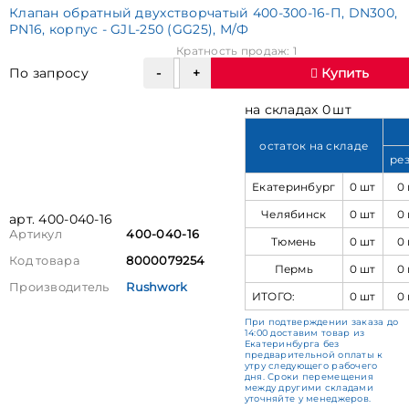
Клапан обратный двухстворчатый 400-300-16-П, DN300,
PN16, корпус - GJL-250 (GG25), М/Ф
Кратность продаж: 1
По запросу
Купить
на складах 0 шт
остаток на складе
ре
Екатеринбург
0 шт
0
Челябинск
0 шт
0
арт. 400-040-16
Артикул
400-040-16
Тюмень
0 шт
0
Код товара
8000079254
Пермь
0 шт
0
Производитель
Rushwork
ИТОГО:
0 шт
0
При подтверждении заказа до
14:00 доставим товар из
Екатеринбурга без
предварительной оплаты к
утру следующего рабочего
дня. Сроки перемещения
между другими складами
уточняйте у менеджеров.