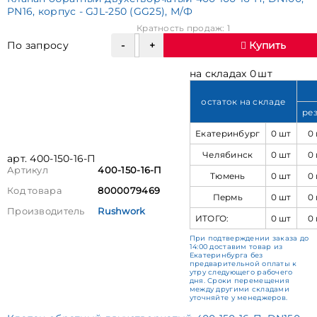
PN16, корпус - GJL-250 (GG25), М/Ф
Кратность продаж: 1
По запросу
Купить
на складах 0 шт
остаток на складе
ре
Екатеринбург
0 шт
0
Челябинск
0 шт
0
арт. 400-150-16-П
Артикул
400-150-16-П
Тюмень
0 шт
0
Код товара
8000079469
Пермь
0 шт
0
Производитель
Rushwork
ИТОГО:
0 шт
0
При подтверждении заказа до
14:00 доставим товар из
Екатеринбурга без
предварительной оплаты к
утру следующего рабочего
дня. Сроки перемещения
между другими складами
уточняйте у менеджеров.