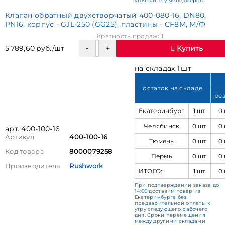
уточняйте у менеджеров.
Клапан обратный двухстворчатый 400-080-16, DN80,
PN16, корпус - GJL-250 (GG25), пластины - CF8M, М/Ф
Кратность продаж: 1
5 789,60 руб./шт
Купить
на складах 1 шт
остаток на складе
ре
Екатеринбург
1 шт
0
Челябинск
0 шт
0
арт. 400-100-16
Артикул
400-100-16
Тюмень
0 шт
0
Код товара
8000079258
Пермь
0 шт
0
Производитель
Rushwork
ИТОГО:
1 шт
0
При подтверждении заказа до
14:00 доставим товар из
Екатеринбурга без
предварительной оплаты к
утру следующего рабочего
дня. Сроки перемещения
между другими складами