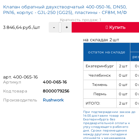
Клапан обратный двухстворчатый 400-050-16, DN50,
PN16, корпус - GJL-250 (GG25), пластины - CF8M, М/Ф
Кратность продаж: 1
3 846,64 руб./шт
Купить
на складах 2 шт
остаток на складе
ре
Екатеринбург
2 шт
0
Челябинск
0 шт
0
арт. 400-065-16
Артикул
400-065-16
Тюмень
0 шт
0
Код товара
8000079256
Пермь
0 шт
0
Производитель
Rushwork
ИТОГО:
2 шт
0
При подтверждении заказа до
14:00 доставим товар из
Екатеринбурга без
предварительной оплаты к
утру следующего рабочего
дня. Сроки перемещения
между другими складами
уточняйте у менеджеров.