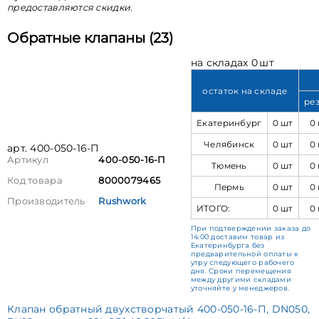
предоставляются скидки.
Обратные клапаны (23)
на складах 0 шт
остаток на складе
ре
Екатеринбург
0 шт
0
Челябинск
0 шт
0
арт. 400-050-16-П
Артикул
400-050-16-П
Тюмень
0 шт
0
Код товара
8000079465
Пермь
0 шт
0
Производитель
Rushwork
ИТОГО:
0 шт
0
При подтверждении заказа до
14:00 доставим товар из
Екатеринбурга без
предварительной оплаты к
утру следующего рабочего
дня. Сроки перемещения
между другими складами
уточняйте у менеджеров.
Клапан обратный двухстворчатый 400-050-16-П, DN050,