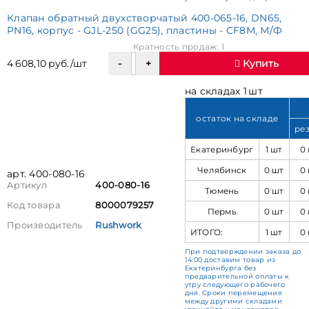
Клапан обратный двухстворчатый 400-065-16, DN65,
PN16, корпус - GJL-250 (GG25), пластины - CF8M, М/Ф
Кратность продаж: 1
4 608,10 руб./шт
Купить
на складах 1 шт
остаток на складе
ре
Екатеринбург
1 шт
0
Челябинск
0 шт
0
арт. 400-080-16
Артикул
400-080-16
Тюмень
0 шт
0
Код товара
8000079257
Пермь
0 шт
0
Производитель
Rushwork
ИТОГО:
1 шт
0
При подтверждении заказа до
14:00 доставим товар из
Екатеринбурга без
предварительной оплаты к
утру следующего рабочего
дня. Сроки перемещения
между другими складами