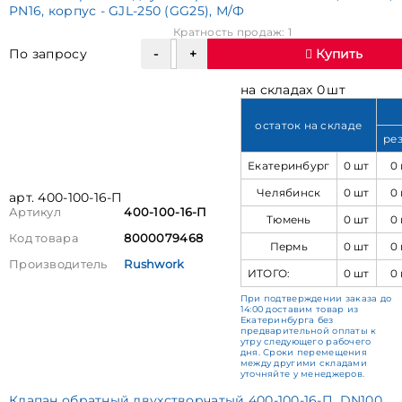
PN16, корпус - GJL-250 (GG25), М/Ф
Кратность продаж: 1
По запросу
Купить
на складах 0 шт
остаток на складе
ре
Екатеринбург
0 шт
0
Челябинск
0 шт
0
арт. 400-100-16-П
Артикул
400-100-16-П
Тюмень
0 шт
0
Код товара
8000079468
Пермь
0 шт
0
Производитель
Rushwork
ИТОГО:
0 шт
0
При подтверждении заказа до
14:00 доставим товар из
Екатеринбурга без
предварительной оплаты к
утру следующего рабочего
дня. Сроки перемещения
между другими складами
уточняйте у менеджеров.
Клапан обратный двухстворчатый 400-100-16-П, DN100,