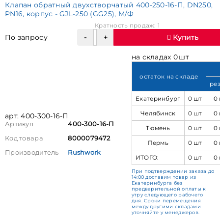
Клапан обратный двухстворчатый 400-250-16-П, DN250,
PN16, корпус - GJL-250 (GG25), М/Ф
Кратность продаж: 1
По запросу
Купить
на складах 0 шт
остаток на складе
ре
Екатеринбург
0 шт
0
Челябинск
0 шт
0
арт. 400-300-16-П
Артикул
400-300-16-П
Тюмень
0 шт
0
Код товара
8000079472
Пермь
0 шт
0
Производитель
Rushwork
ИТОГО:
0 шт
0
При подтверждении заказа до
14:00 доставим товар из
Екатеринбурга без
предварительной оплаты к
утру следующего рабочего
дня. Сроки перемещения
между другими складами
уточняйте у менеджеров.