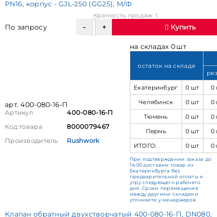
PN16, корпус - GJL-250 (GG25), М/Ф
Кратность продаж: 1
По запросу
Купить
на складах 0 шт
остаток на складе
ре
Екатеринбург
0 шт
0
Челябинск
0 шт
0
арт. 400-080-16-П
Артикул
400-080-16-П
Тюмень
0 шт
0
Код товара
8000079467
Пермь
0 шт
0
Производитель
Rushwork
ИТОГО:
0 шт
0
При подтверждении заказа до
14:00 доставим товар из
Екатеринбурга без
предварительной оплаты к
утру следующего рабочего
дня. Сроки перемещения
между другими складами
уточняйте у менеджеров.
Клапан обратный двухстворчатый 400-080-16-П, DN080,