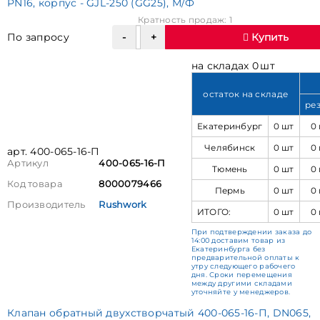
PN16, корпус - GJL-250 (GG25), М/Ф
Кратность продаж: 1
По запросу
Купить
на складах 0 шт
остаток на складе
ре
Екатеринбург
0 шт
0
Челябинск
0 шт
0
арт. 400-065-16-П
Артикул
400-065-16-П
Тюмень
0 шт
0
Код товара
8000079466
Пермь
0 шт
0
Производитель
Rushwork
ИТОГО:
0 шт
0
При подтверждении заказа до
14:00 доставим товар из
Екатеринбурга без
предварительной оплаты к
утру следующего рабочего
дня. Сроки перемещения
между другими складами
уточняйте у менеджеров.
Клапан обратный двухстворчатый 400-065-16-П, DN065,