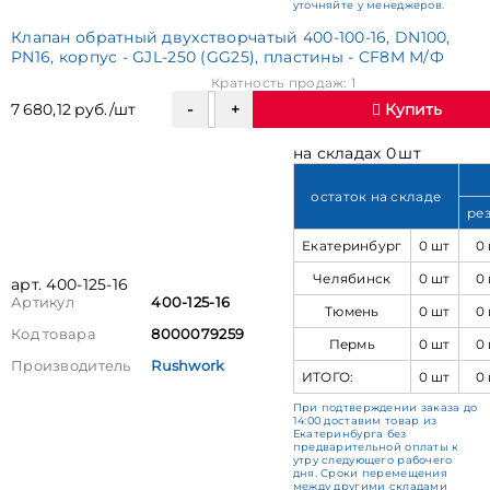
уточняйте у менеджеров.
Клапан обратный двухстворчатый 400-100-16, DN100,
PN16, корпус - GJL-250 (GG25), пластины - CF8M М/Ф
Кратность продаж: 1
7 680,12 руб./шт
Купить
на складах 0 шт
остаток на складе
ре
Екатеринбург
0 шт
0
Челябинск
0 шт
0
арт. 400-125-16
Артикул
400-125-16
Тюмень
0 шт
0
Код товара
8000079259
Пермь
0 шт
0
Производитель
Rushwork
ИТОГО:
0 шт
0
При подтверждении заказа до
14:00 доставим товар из
Екатеринбурга без
предварительной оплаты к
утру следующего рабочего
дня. Сроки перемещения
между другими складами