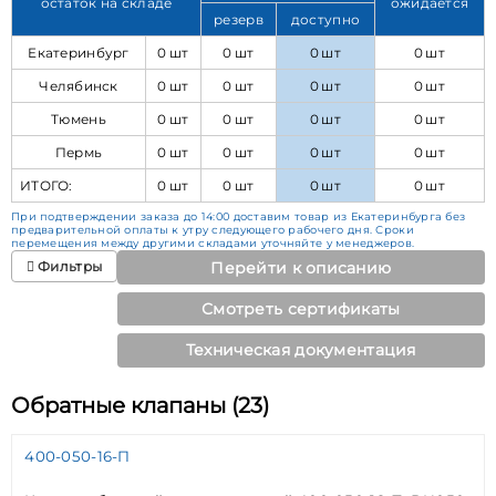
остаток на складе
ожидается
резерв
доступно
Екатеринбург
0 шт
0 шт
0 шт
0 шт
Челябинск
0 шт
0 шт
0 шт
0 шт
Тюмень
0 шт
0 шт
0 шт
0 шт
Пермь
0 шт
0 шт
0 шт
0 шт
ИТОГО:
0 шт
0 шт
0 шт
0 шт
При подтверждении заказа до 14:00 доставим товар из Екатеринбурга без
предварительной оплаты к утру следующего рабочего дня. Сроки
перемещения между другими складами уточняйте у менеджеров.
Фильтры
Перейти к описанию
Смотреть сертификаты
Техническая документация
Обратные клапаны (23)
400-050-16-П