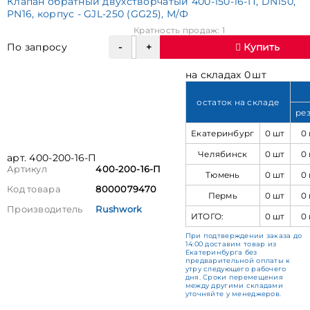
Клапан обратный двухстворчатый 400-150-16-П, DN150,
PN16, корпус - GJL-250 (GG25), М/Ф
Кратность продаж: 1
По запросу
Купить
на складах 0 шт
остаток на складе
ре
Екатеринбург
0 шт
0
Челябинск
0 шт
0
арт. 400-200-16-П
Артикул
400-200-16-П
Тюмень
0 шт
0
Код товара
8000079470
Пермь
0 шт
0
Производитель
Rushwork
ИТОГО:
0 шт
0
При подтверждении заказа до
14:00 доставим товар из
Екатеринбурга без
предварительной оплаты к
утру следующего рабочего
дня. Сроки перемещения
между другими складами
уточняйте у менеджеров.