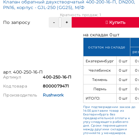
Клапан обратный двухстворчатый 400-200-16-П, DN200,
PN16, корпус - GJL-250 (GG25), М/Ф
Кратность продаж: 1
По запросу
Купить
на складах 0 шт
остаток на складе
ре
Екатеринбург
0 шт
0
Челябинск
0 шт
0
арт. 400-250-16-П
Артикул
400-250-16-П
Тюмень
0 шт
0
Код товара
8000079471
Пермь
0 шт
0
Производитель
Rushwork
ИТОГО:
0 шт
0
При подтверждении заказа до
14:00 доставим товар из
Екатеринбурга без
предварительной оплаты к
утру следующего рабочего
дня. Сроки перемещения
между другими складами
уточняйте у менеджеров.