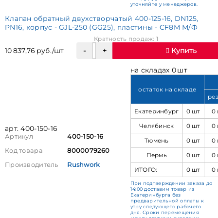
уточняйте у менеджеров.
Клапан обратный двухстворчатый 400-125-16, DN125,
PN16, корпус - GJL-250 (GG25), пластины - CF8M М/Ф
Кратность продаж: 1
10 837,76 руб./шт
Купить
на складах 0 шт
остаток на складе
ре
Екатеринбург
0 шт
0
Челябинск
0 шт
0
арт. 400-150-16
Артикул
400-150-16
Тюмень
0 шт
0
Код товара
8000079260
Пермь
0 шт
0
Производитель
Rushwork
ИТОГО:
0 шт
0
При подтверждении заказа до
14:00 доставим товар из
Екатеринбурга без
предварительной оплаты к
утру следующего рабочего
дня. Сроки перемещения