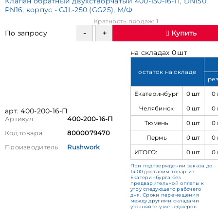
Клапан обратный двухстворчатый 400-150-16-П, DN150,
PN16, корпус - GJL-250 (GG25), М/Ф
Кратность продаж: 1
По запросу
Купить
на складах 0 шт
остаток на складе
ре
Екатеринбург
0 шт
0
Челябинск
0 шт
0
арт. 400-200-16-П
Артикул
400-200-16-П
Тюмень
0 шт
0
Код товара
8000079470
Пермь
0 шт
0
Производитель
Rushwork
ИТОГО:
0 шт
0
При подтверждении заказа до
14:00 доставим товар из
Екатеринбурга без
предварительной оплаты к
утру следующего рабочего
дня. Сроки перемещения
между другими складами
уточняйте у менеджеров.