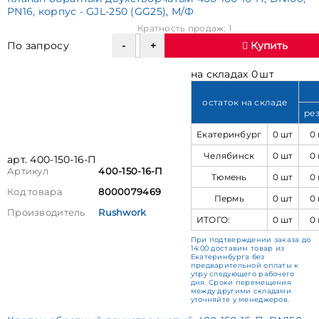
PN16, корпус - GJL-250 (GG25), М/Ф
Кратность продаж: 1
По запросу
Купить
на складах 0 шт
остаток на складе
ре
Екатеринбург
0 шт
0
Челябинск
0 шт
0
арт. 400-150-16-П
Артикул
400-150-16-П
Тюмень
0 шт
0
Код товара
8000079469
Пермь
0 шт
0
Производитель
Rushwork
ИТОГО:
0 шт
0
При подтверждении заказа до
14:00 доставим товар из
Екатеринбурга без
предварительной оплаты к
утру следующего рабочего
дня. Сроки перемещения
между другими складами
уточняйте у менеджеров.