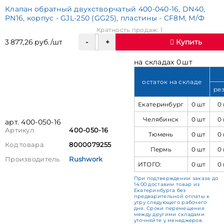
Клапан обратный двухстворчатый 400-040-16, DN40,
PN16, корпус - GJL-250 (GG25), пластины - CF8M, М/Ф
Кратность продаж: 1
3 877,26 руб./шт
Купить
на складах 0 шт
остаток на складе
ре
Екатеринбург
0 шт
0
Челябинск
0 шт
0
арт. 400-050-16
Артикул
400-050-16
Тюмень
0 шт
0
Код товара
8000079255
Пермь
0 шт
0
Производитель
Rushwork
ИТОГО:
0 шт
0
При подтверждении заказа до
14:00 доставим товар из
Екатеринбурга без
предварительной оплаты к
утру следующего рабочего
дня. Сроки перемещения
между другими складами
уточняйте у менеджеров.