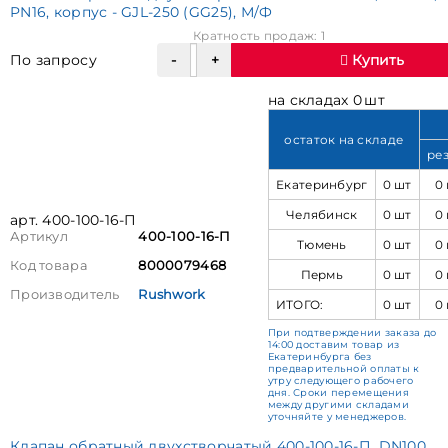
PN16, корпус - GJL-250 (GG25), М/Ф
Кратность продаж: 1
По запросу
Купить
на складах 0 шт
остаток на складе
ре
Екатеринбург
0 шт
0
Челябинск
0 шт
0
арт. 400-100-16-П
Артикул
400-100-16-П
Тюмень
0 шт
0
Код товара
8000079468
Пермь
0 шт
0
Производитель
Rushwork
ИТОГО:
0 шт
0
При подтверждении заказа до
14:00 доставим товар из
Екатеринбурга без
предварительной оплаты к
утру следующего рабочего
дня. Сроки перемещения
между другими складами
уточняйте у менеджеров.
Клапан обратный двухстворчатый 400-100-16-П, DN100,