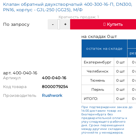
Клапан обратный двухстворчатый 400-300-16-П, DN300,
PN16, корпус - GJL-250 (GG25), М/Ф
Кратность продаж: 1
По запросу
Купить
на складах 0 шт
остаток на складе
ре
Екатеринбург
0 шт
0
Челябинск
0 шт
0
арт. 400-040-16
Артикул
400-040-16
Тюмень
0 шт
0
Код товара
8000079254
Пермь
0 шт
0
Производитель
Rushwork
ИТОГО:
0 шт
0
При подтверждении заказа до
14:00 доставим товар из
Екатеринбурга без
предварительной оплаты к
утру следующего рабочего
дня. Сроки перемещения
между другими складами
уточняйте у менеджеров.