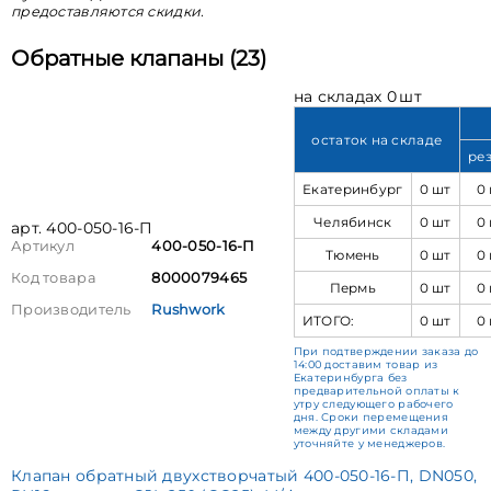
предоставляются скидки.
Обратные клапаны (23)
на складах 0 шт
остаток на складе
ре
Екатеринбург
0 шт
0
Челябинск
0 шт
0
арт. 400-050-16-П
Артикул
400-050-16-П
Тюмень
0 шт
0
Код товара
8000079465
Пермь
0 шт
0
Производитель
Rushwork
ИТОГО:
0 шт
0
При подтверждении заказа до
14:00 доставим товар из
Екатеринбурга без
предварительной оплаты к
утру следующего рабочего
дня. Сроки перемещения
между другими складами
уточняйте у менеджеров.
Клапан обратный двухстворчатый 400-050-16-П, DN050,