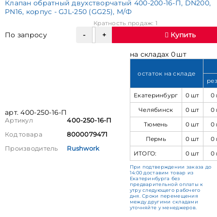
Клапан обратный двухстворчатый 400-200-16-П, DN200,
PN16, корпус - GJL-250 (GG25), М/Ф
Кратность продаж: 1
По запросу
Купить
на складах 0 шт
остаток на складе
ре
Екатеринбург
0 шт
0
Челябинск
0 шт
0
арт. 400-250-16-П
Артикул
400-250-16-П
Тюмень
0 шт
0
Код товара
8000079471
Пермь
0 шт
0
Производитель
Rushwork
ИТОГО:
0 шт
0
При подтверждении заказа до
14:00 доставим товар из
Екатеринбурга без
предварительной оплаты к
утру следующего рабочего
дня. Сроки перемещения
между другими складами
уточняйте у менеджеров.