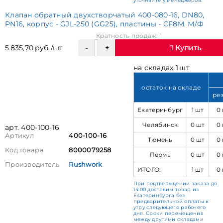
уточняйте у менеджеров.
Клапан обратный двухстворчатый 400-080-16, DN80,
PN16, корпус - GJL-250 (GG25), пластины - CF8M, М/Ф
Кратность продаж: 1
5 835,70 руб./шт
Купить
на складах 1 шт
остаток на складе
ре
Екатеринбург
1 шт
0
Челябинск
0 шт
0
арт. 400-100-16
Артикул
400-100-16
Тюмень
0 шт
0
Код товара
8000079258
Пермь
0 шт
0
Производитель
Rushwork
ИТОГО:
1 шт
0
При подтверждении заказа до
14:00 доставим товар из
Екатеринбурга без
предварительной оплаты к
утру следующего рабочего
дня. Сроки перемещения
между другими складами