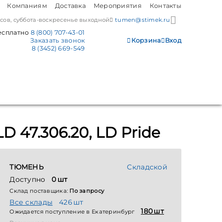
Компаниям
Доставка
Мероприятия
Контакты
часов, суббота-воскресенье выходной
tumen@stimek.ru
есплатно
8 (800) 707-43-01
Заказать звонок
Корзина
Вход
8 (3452) 669-549
 47.306.20, LD Pride
ТЮМЕНЬ
Складской
Доступно
0 шт
Склад поставщика:
По запросу
Все склады
426 шт
180 шт
Ожидается поступление в Екатеринбург