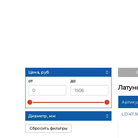
Цена, руб.
от
до
Латун
Артику
LD 47.3
Диаметр, мм
Сбросить фильтры