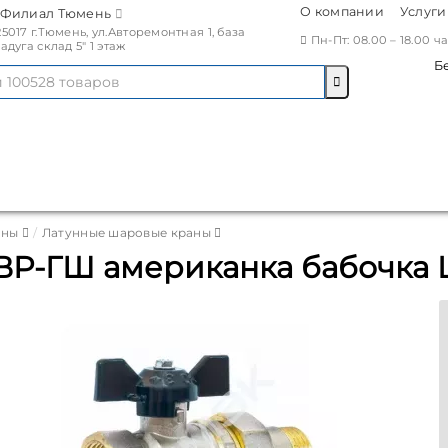
О компании
Услуги
Филиал Тюмень
25017 г.Тюмень, ул.Авторемонтная 1, база
Пн-Пт: 08.00 – 18.00 
Радуга склад 5" 1 этаж
Б
аны
Латунные шаровые краны
ВР-ГШ американка бабочка LD