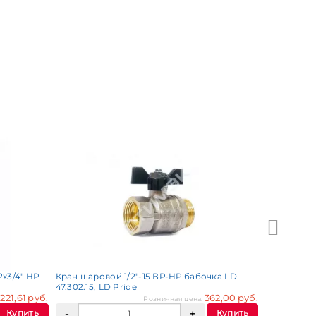
Кран шаров
бабочка LD 
х3/4" НР
Кран шаровой 1/2"-15 ВР-НР бабочка LD
47.302.15, LD Pride
221,61 руб.
362,00 руб.
:
Розничная цена:
Купить
Купить