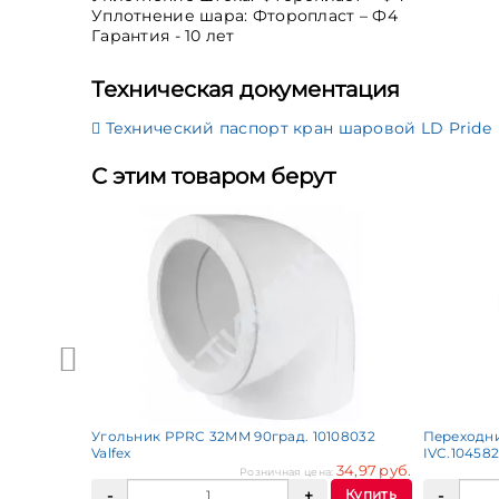
Уплотнение шара: Фторопласт – Ф4
Гарантия - 10 лет
Техническая документация
Технический паспорт кран шаровой LD Pride
С этим товаром берут
иканка,
Pride
 505,00 руб.
Купить
Угольник PPRC 32ММ 90град. 10108032
Переходни
Valfex
IVC.104582
34,97 руб.
Розничная цена:
Купить