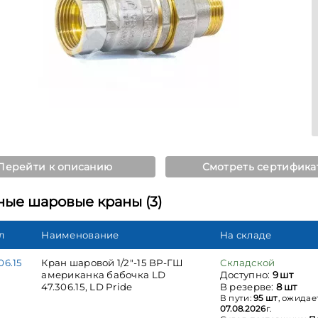
Перейти к описанию
Смотреть сертифика
ные шаровые краны (3)
л
Наименование
На складе
06.15
Кран шаровой 1/2"-15 ВР-ГШ
Складской
американка бабочка LD
Доступно:
9 шт
47.306.15, LD Pride
В резерве:
8 шт
В пути:
95 шт
, ожидае
07.08.2026
г.