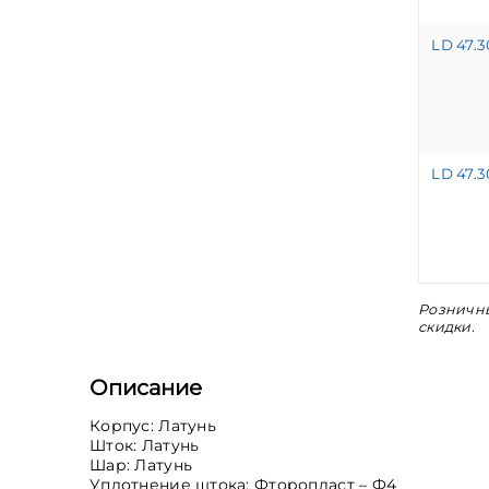
LD 47.3
LD 47.3
Розничны
скидки.
Описание
Корпус: Латунь
Шток: Латунь
Шар: Латунь
Уплотнение штока: Фторопласт – Ф4