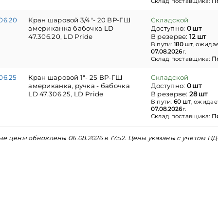
Склад поставщика:
П
06.20
Кран шаровой 3/4"- 20 ВР-ГШ
Складской
американка бабочка LD
Доступно:
0 шт
47.306.20, LD Pride
В резерве:
12 шт
В пути:
180 шт
, ожида
07.08.2026
г.
Склад поставщика:
П
06.25
Кран шаровой 1"- 25 ВР-ГШ
Складской
американка, ручка - бабочка
Доступно:
0 шт
LD 47.306.25, LD Pride
В резерве:
28 шт
В пути:
60 шт
, ожидае
07.08.2026
г.
Склад поставщика:
П
е цены обновлены 06.08.2026 в 17:52. Цены указаны с учетом НД