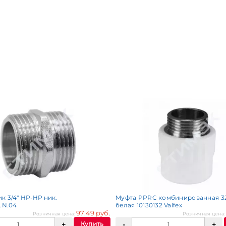
к 3/4" НР-НР ник.
Муфта PPRC комбинированная 32
.N.04
белая 10130132 Valfex
97,49 руб.
Розничная цена:
Розничная цена
Купить