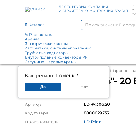
ДЛЯ ТОРГОВЫХ КОМПАНИЙ
6
И СТРОИТЕЛЬНО-МОНТАЖНЫХ БРИГАД
"
Каталог
% Распродажа
Аренда
Электрические котлы
Автоматика, системы управления
Трубчатые радиаторы
Внутрипольные конвекторы PF
Латунные шаровые краны
Главная
Каталог
Запорная арматура
Шаровые кр
Ваш регион:
Тюмень
?
Кран шаровой 3/4"- 20 
Да
Нет
Параметры
Артикул
LD 47.306.20
Код товара
8000029235
Производитель
LD Pride