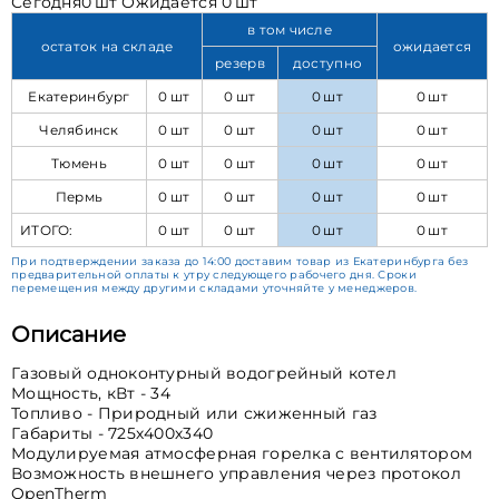
Сегодня
0 шт
Ожидается
0 шт
в том числе
остаток на складе
ожидается
резерв
доступно
Екатеринбург
0 шт
0 шт
0 шт
0 шт
Челябинск
0 шт
0 шт
0 шт
0 шт
Тюмень
0 шт
0 шт
0 шт
0 шт
Пермь
0 шт
0 шт
0 шт
0 шт
ИТОГО:
0 шт
0 шт
0 шт
0 шт
При подтверждении заказа до 14:00 доставим товар из Екатеринбурга без
предварительной оплаты к утру следующего рабочего дня. Сроки
перемещения между другими складами уточняйте у менеджеров.
Описание
Газовый одноконтурный водогрейный котел
Мощность, кВт - 34
Топливо - Природный или сжиженный газ
Габариты - 725х400х340
Модулируемая атмосферная горелка с вентилятором
Возможность внешнего управления через протокол
OpenTherm