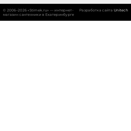
©
2006–2026 «Stimek.ru» — интернет-
Разработка сайта
Unitech
магазин сантехники в Екатеринбурге