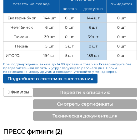
остаток на складе
ожидается
резерв
доступно
Екатеринбург
144 шт
0 шт
144 шт
0 шт
Челябинск
6 шт
0 шт
6 шт
0 шт
Тюмень
39 шт
0 шт
39 шт
0 шт
Пермь
5 шт
5 шт
0 шт
0 шт
ИТОГО:
194 шт
5 шт
189 шт
0 шт
При подтверждении заказа до 14:00 доставим товар из Екатеринбурга без
предварительной оплаты к утру следующего рабочего дня. Сроки
перемещения между другими складами уточняйте у менеджеров.
Подробнее о системах снеготаяния
Фильтры
Перейти к описанию
Смотреть сертификаты
Техническая документация
ПРЕСС фитинги (2)