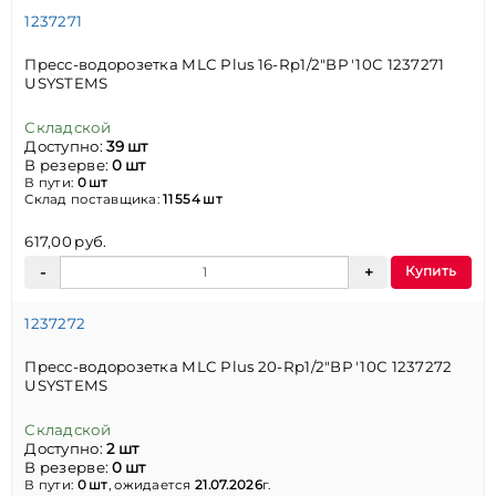
1237271
Пресс-водорозетка MLC Plus 16-Rp1/2"ВР '10С 1237271
USYSTEMS
Складской
Доступно:
39 шт
В резерве:
0 шт
В пути:
0 шт
Склад поставщика:
11 554 шт
617,00 руб.
Купить
1237272
Пресс-водорозетка MLC Plus 20-Rp1/2"ВР '10С 1237272
USYSTEMS
Складской
Доступно:
2 шт
В резерве:
0 шт
В пути:
0 шт
, ожидается
21.07.2026
г.