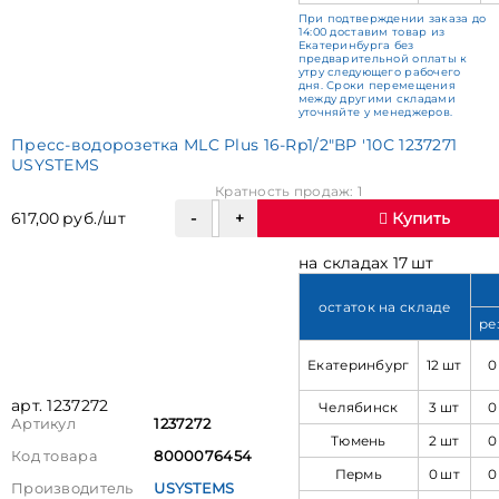
При подтверждении заказа до
14:00 доставим товар из
Екатеринбурга без
предварительной оплаты к
утру следующего рабочего
дня. Сроки перемещения
между другими складами
уточняйте у менеджеров.
Пресс-водорозетка MLC Plus 16-Rp1/2"ВР '10С 1237271
USYSTEMS
Кратность продаж: 1
617,00 руб./шт
Купить
на складах 17 шт
остаток на складе
ре
Екатеринбург
12 шт
0
арт. 1237272
Челябинск
3 шт
0
Артикул
1237272
Тюмень
2 шт
0
Код товара
8000076454
Пермь
0 шт
0
Производитель
USYSTEMS