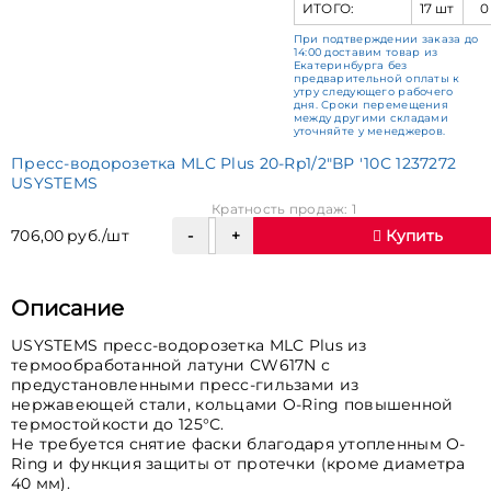
ИТОГО:
17 шт
0
При подтверждении заказа до
14:00 доставим товар из
Екатеринбурга без
предварительной оплаты к
утру следующего рабочего
дня. Сроки перемещения
между другими складами
уточняйте у менеджеров.
Пресс-водорозетка MLC Plus 20-Rp1/2"ВР '10С 1237272
USYSTEMS
Кратность продаж: 1
706,00 руб./шт
Купить
Описание
USYSTEMS пресс-водорозетка MLC Plus из
термообработанной латуни CW617N с
предустановленными пресс-гильзами из
нержавеющей стали, кольцами O-Ring повышенной
термостойкости до 125°С.
Не требуется снятие фаски благодаря утопленным O-
Ring и функция защиты от протечки (кроме диаметра
40 мм).