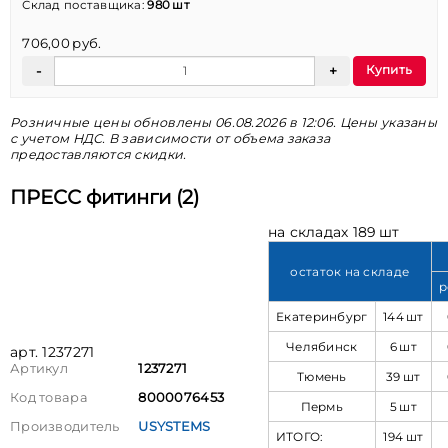
Склад поставщика:
980 шт
706,00 руб.
Купить
Розничные цены обновлены 06.08.2026 в 12:06. Цены указаны
с учетом НДС. В зависимости от объема заказа
предоставляются скидки.
ПРЕСС фитинги (2)
на складах 189 шт
остаток на складе
р
Екатеринбург
144 шт
Челябинск
6 шт
арт. 1237271
Артикул
1237271
Тюмень
39 шт
Код товара
8000076453
Пермь
5 шт
Производитель
USYSTEMS
ИТОГО:
194 шт