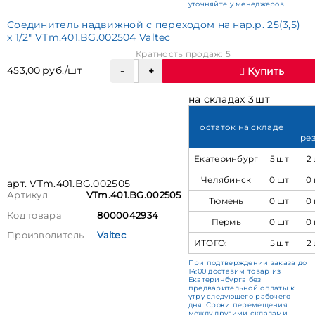
уточняйте у менеджеров.
Соединитель надвижной с переходом на нар.р. 25(3,5)
х 1/2" VTm.401.BG.002504 Valtec
Кратность продаж: 5
453,00 руб./шт
Купить
на складах 3 шт
остаток на складе
ре
Екатеринбург
5 шт
2
Челябинск
0 шт
0
арт. VTm.401.BG.002505
Артикул
VTm.401.BG.002505
Тюмень
0 шт
0
Код товара
8000042934
Пермь
0 шт
0
Производитель
Valtec
ИТОГО:
5 шт
2
При подтверждении заказа до
14:00 доставим товар из
Екатеринбурга без
предварительной оплаты к
утру следующего рабочего
дня. Сроки перемещения
между другими складами