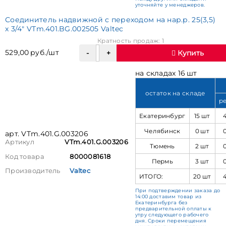
уточняйте у менеджеров.
Соединитель надвижной с переходом на нар.р. 25(3,5)
х 3/4" VTm.401.BG.002505 Valtec
Кратность продаж: 1
529,00 руб./шт
Купить
на складах 16 шт
остаток на складе
р
Екатеринбург
15 шт
Челябинск
0 шт
арт. VTm.401.G.003206
Артикул
VTm.401.G.003206
Тюмень
2 шт
Код товара
8000081618
Пермь
3 шт
Производитель
Valtec
ИТОГО:
20 шт
При подтверждении заказа до
14:00 доставим товар из
Екатеринбурга без
предварительной оплаты к
утру следующего рабочего
дня. Сроки перемещения