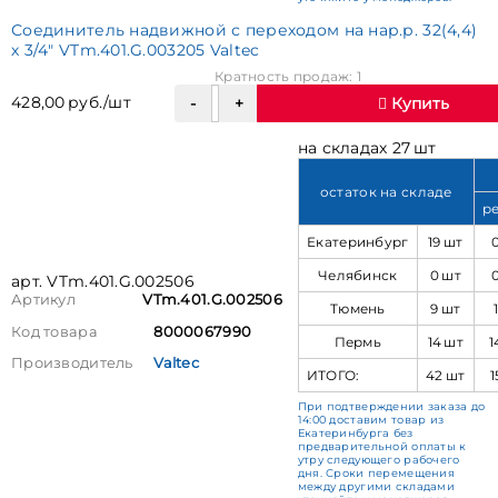
Соединитель надвижной с переходом на нар.р. 32(4,4)
х 3/4" VTm.401.G.003205 Valtec
Кратность продаж: 1
428,00 руб./шт
Купить
на складах 27 шт
остаток на складе
р
Екатеринбург
19 шт
Челябинск
0 шт
арт. VTm.401.G.002506
Артикул
VTm.401.G.002506
Тюмень
9 шт
Код товара
8000067990
Пермь
14 шт
1
Производитель
Valtec
ИТОГО:
42 шт
1
При подтверждении заказа до
14:00 доставим товар из
Екатеринбурга без
предварительной оплаты к
утру следующего рабочего
дня. Сроки перемещения
между другими складами