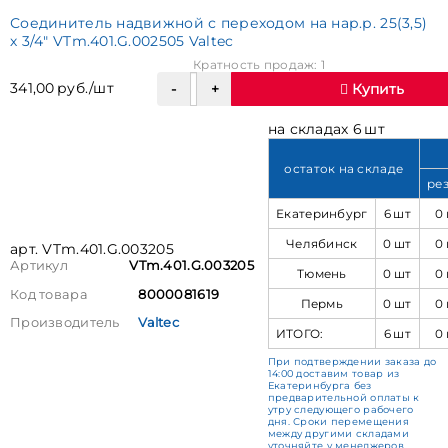
Соединитель надвижной с переходом на нар.р. 25(3,5)
х 3/4" VTm.401.G.002505 Valtec
Кратность продаж: 1
341,00 руб./шт
Купить
на складах 6 шт
остаток на складе
ре
Екатеринбург
6 шт
0
Челябинск
0 шт
0
арт. VTm.401.G.003205
Артикул
VTm.401.G.003205
Тюмень
0 шт
0
Код товара
8000081619
Пермь
0 шт
0
Производитель
Valtec
ИТОГО:
6 шт
0
При подтверждении заказа до
14:00 доставим товар из
Екатеринбурга без
предварительной оплаты к
утру следующего рабочего
дня. Сроки перемещения
между другими складами
уточняйте у менеджеров.