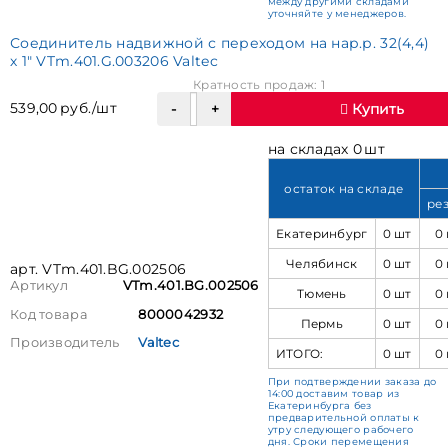
между другими складами
уточняйте у менеджеров.
Соединитель надвижной с переходом на нар.р. 32(4,4)
х 1" VTm.401.G.003206 Valtec
Кратность продаж: 1
539,00 руб./шт
Купить
на складах 0 шт
остаток на складе
ре
Екатеринбург
0 шт
0
Челябинск
0 шт
0
арт. VTm.401.BG.002506
Артикул
VTm.401.BG.002506
Тюмень
0 шт
0
Код товара
8000042932
Пермь
0 шт
0
Производитель
Valtec
ИТОГО:
0 шт
0
При подтверждении заказа до
14:00 доставим товар из
Екатеринбурга без
предварительной оплаты к
утру следующего рабочего
дня. Сроки перемещения