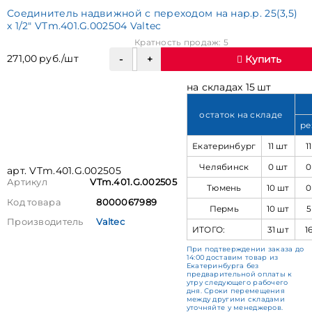
Соединитель надвижной с переходом на нар.р. 25(3,5)
х 1/2" VTm.401.G.002504 Valtec
Кратность продаж: 5
271,00 руб./шт
Купить
на складах 15 шт
остаток на складе
ре
Екатеринбург
11 шт
1
Челябинск
0 шт
0
арт. VTm.401.G.002505
Артикул
VTm.401.G.002505
Тюмень
10 шт
0
Код товара
8000067989
Пермь
10 шт
5
Производитель
Valtec
ИТОГО:
31 шт
1
При подтверждении заказа до
14:00 доставим товар из
Екатеринбурга без
предварительной оплаты к
утру следующего рабочего
дня. Сроки перемещения
между другими складами
уточняйте у менеджеров.