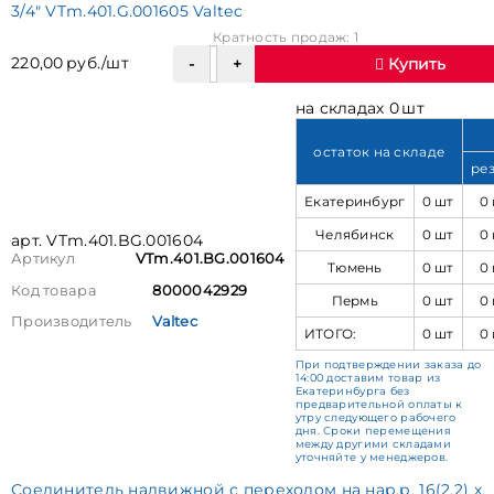
3/4" VTm.401.G.001605 Valtec
Кратность продаж: 1
220,00 руб./шт
Купить
на складах 0 шт
остаток на складе
ре
Екатеринбург
0 шт
0
Челябинск
0 шт
0
арт. VTm.401.BG.001604
Артикул
VTm.401.BG.001604
Тюмень
0 шт
0
Код товара
8000042929
Пермь
0 шт
0
Производитель
Valtec
ИТОГО:
0 шт
0
При подтверждении заказа до
14:00 доставим товар из
Екатеринбурга без
предварительной оплаты к
утру следующего рабочего
дня. Сроки перемещения
между другими складами
уточняйте у менеджеров.
Соединитель надвижной с переходом на нар.р. 16(2,2) х