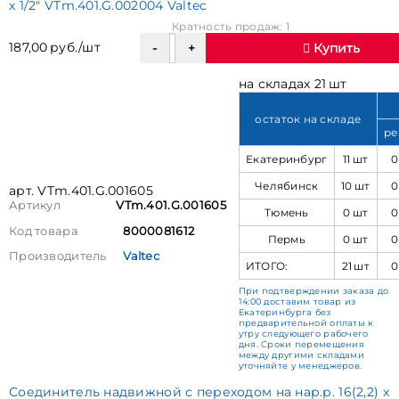
х 1/2" VTm.401.G.002004 Valtec
Кратность продаж: 1
187,00 руб./шт
Купить
на складах 21 шт
остаток на складе
ре
Екатеринбург
11 шт
0
Челябинск
10 шт
0
арт. VTm.401.G.001605
Артикул
VTm.401.G.001605
Тюмень
0 шт
0
Код товара
8000081612
Пермь
0 шт
0
Производитель
Valtec
ИТОГО:
21 шт
0
При подтверждении заказа до
14:00 доставим товар из
Екатеринбурга без
предварительной оплаты к
утру следующего рабочего
дня. Сроки перемещения
между другими складами
уточняйте у менеджеров.
Соединитель надвижной с переходом на нар.р. 16(2,2) х