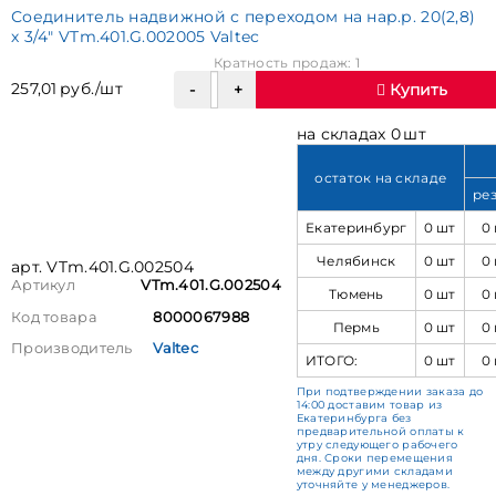
Соединитель надвижной с переходом на нар.р. 20(2,8)
х 3/4" VTm.401.G.002005 Valtec
Кратность продаж: 1
257,01 руб./шт
Купить
на складах 0 шт
остаток на складе
ре
Екатеринбург
0 шт
0
Челябинск
0 шт
0
арт. VTm.401.G.002504
Артикул
VTm.401.G.002504
Тюмень
0 шт
0
Код товара
8000067988
Пермь
0 шт
0
Производитель
Valtec
ИТОГО:
0 шт
0
При подтверждении заказа до
14:00 доставим товар из
Екатеринбурга без
предварительной оплаты к
утру следующего рабочего
дня. Сроки перемещения
между другими складами
уточняйте у менеджеров.