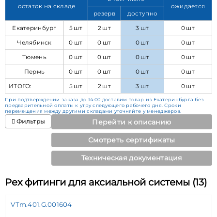
остаток на складе
ожидается
резерв
доступно
Екатеринбург
5 шт
2 шт
3 шт
0 шт
Челябинск
0 шт
0 шт
0 шт
0 шт
Тюмень
0 шт
0 шт
0 шт
0 шт
Пермь
0 шт
0 шт
0 шт
0 шт
ИТОГО:
5 шт
2 шт
3 шт
0 шт
При подтверждении заказа до 14:00 доставим товар из Екатеринбурга без
предварительной оплаты к утру следующего рабочего дня. Сроки
перемещения между другими складами уточняйте у менеджеров.
Фильтры
Перейти к описанию
Смотреть сертификаты
Техническая документация
Pex фитинги для аксиальной системы (13)
VTm.401.G.001604