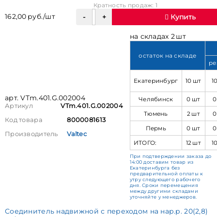
Кратность продаж: 1
162,00 руб./шт
Купить
на складах 2 шт
остаток на складе
ре
Екатеринбург
10 шт
1
арт. VTm.401.G.002004
Челябинск
0 шт
0
Артикул
VTm.401.G.002004
Тюмень
2 шт
0
Код товара
8000081613
Пермь
0 шт
0
Производитель
Valtec
ИТОГО:
12 шт
1
При подтверждении заказа до
14:00 доставим товар из
Екатеринбурга без
предварительной оплаты к
утру следующего рабочего
дня. Сроки перемещения
между другими складами
уточняйте у менеджеров.
Соединитель надвижной с переходом на нар.р. 20(2,8)