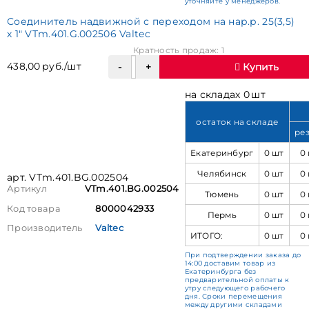
уточняйте у менеджеров.
Соединитель надвижной с переходом на нар.р. 25(3,5)
х 1" VTm.401.G.002506 Valtec
Кратность продаж: 1
438,00 руб./шт
Купить
на складах 0 шт
остаток на складе
ре
Екатеринбург
0 шт
0
Челябинск
0 шт
0
арт. VTm.401.BG.002504
Артикул
VTm.401.BG.002504
Тюмень
0 шт
0
Код товара
8000042933
Пермь
0 шт
0
Производитель
Valtec
ИТОГО:
0 шт
0
При подтверждении заказа до
14:00 доставим товар из
Екатеринбурга без
предварительной оплаты к
утру следующего рабочего
дня. Сроки перемещения
между другими складами