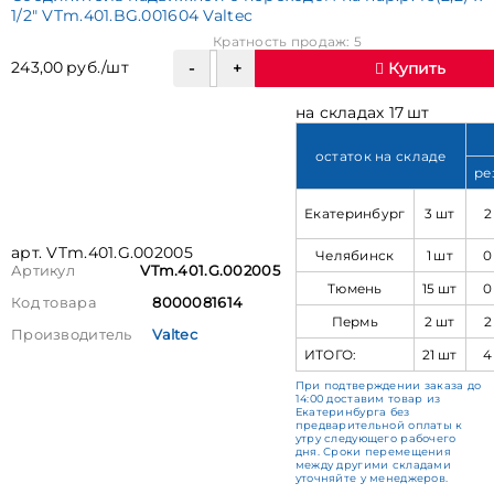
1/2" VTm.401.BG.001604 Valtec
Кратность продаж: 5
243,00 руб./шт
Купить
на складах 17 шт
остаток на складе
ре
Екатеринбург
3 шт
2
арт. VTm.401.G.002005
Челябинск
1 шт
0
Артикул
VTm.401.G.002005
Тюмень
15 шт
0
Код товара
8000081614
Пермь
2 шт
2
Производитель
Valtec
ИТОГО:
21 шт
4
При подтверждении заказа до
14:00 доставим товар из
Екатеринбурга без
предварительной оплаты к
утру следующего рабочего
дня. Сроки перемещения
между другими складами
уточняйте у менеджеров.