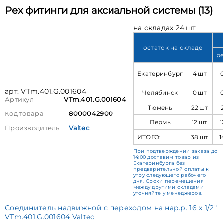
Pex фитинги для аксиальной системы (13)
на складах 24 шт
остаток на складе
р
Екатеринбург
4 шт
арт. VTm.401.G.001604
Челябинск
0 шт
Артикул
VTm.401.G.001604
Тюмень
22 шт
Код товара
8000042900
Пермь
12 шт
1
Производитель
Valtec
ИТОГО:
38 шт
1
При подтверждении заказа до
14:00 доставим товар из
Екатеринбурга без
предварительной оплаты к
утру следующего рабочего
дня. Сроки перемещения
между другими складами
уточняйте у менеджеров.
Соединитель надвижной с переходом на нар.р. 16 х 1/2"
VTm.401.G.001604 Valtec