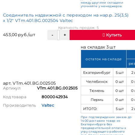
между другими складами
уточняйте у менеджеров.
Соединитель надвижной с переходом на нар.р. 25(3,5)
х 1/2" VTm.401.BG.002504 Valtec
Кратность продаж: 5
453,00 руб./шт
Купить
на складах 3 шт
остаток на складе
ре
Екатеринбург
5 шт
2
Челябинск
0 шт
0
арт. VTm.401.BG.002505
Артикул
VTm.401.BG.002505
Тюмень
0 шт
0
Код товара
8000042934
Пермь
0 шт
0
Производитель
Valtec
ИТОГО:
5 шт
2
При подтверждении заказа до
14:00 доставим товар из
Екатеринбурга без
предварительной оплаты к
утру следующего рабочего