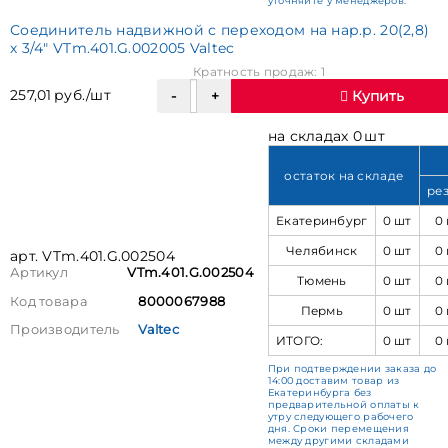
уточняйте у менеджеров.
Соединитель надвижной с переходом на нар.р. 20(2,8)
х 3/4" VTm.401.G.002005 Valtec
Кратность продаж: 1
257,01 руб./шт
Купить
на складах 0 шт
остаток на складе
ре
Екатеринбург
0 шт
0
Челябинск
0 шт
0
арт. VTm.401.G.002504
Артикул
VTm.401.G.002504
Тюмень
0 шт
0
Код товара
8000067988
Пермь
0 шт
0
Производитель
Valtec
ИТОГО:
0 шт
0
При подтверждении заказа до
14:00 доставим товар из
Екатеринбурга без
предварительной оплаты к
утру следующего рабочего
дня. Сроки перемещения
между другими складами