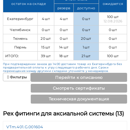
остаток на складе
ожидается
резерв
доступно
100 шт
Екатеринбург
4 шт
4 шт
0 шт
12.08.2026
Челябинск
0 шт
0 шт
0 шт
0 шт
Тюмень
20 шт
0 шт
20 шт
0 шт
Пермь
15 шт
14 шт
1 шт
0 шт
ИТОГО:
39 шт
18 шт
21 шт
100 шт
При подтверждении заказа до 14:00 доставим товар из Екатеринбурга без
предварительной оплаты к утру следующего рабочего дня. Сроки
перемещения между другими складами уточняйте у менеджеров.
Фильтры
Перейти к описанию
Смотреть сертификаты
Техническая документация
Pex фитинги для аксиальной системы (13)
VTm.401.G.001604