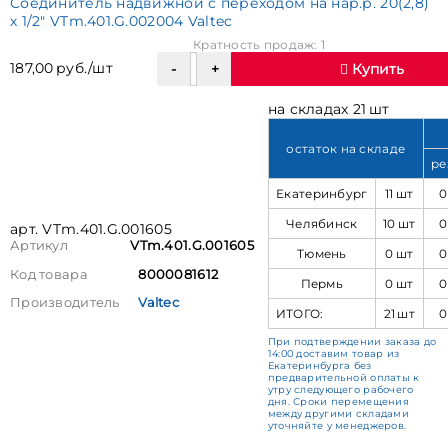
Соединитель надвижной с переходом на нар.р. 20(2,8)
х 1/2" VTm.401.G.002004 Valtec
Кратность продаж: 1
187,00 руб./шт
Купить
на складах 21 шт
остаток на складе
ре
Екатеринбург
11 шт
0
Челябинск
10 шт
0
арт. VTm.401.G.001605
Артикул
VTm.401.G.001605
Тюмень
0 шт
0
Код товара
8000081612
Пермь
0 шт
0
Производитель
Valtec
ИТОГО:
21 шт
0
При подтверждении заказа до
14:00 доставим товар из
Екатеринбурга без
предварительной оплаты к
утру следующего рабочего
дня. Сроки перемещения
между другими складами
уточняйте у менеджеров.