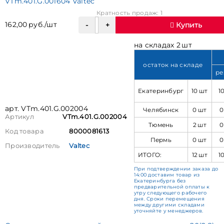
VTm.401.G.001604 Valtec
Кратность продаж: 1
162,00 руб./шт
Купить
на складах 2 шт
остаток на складе
ре
Екатеринбург
10 шт
1
арт. VTm.401.G.002004
Челябинск
0 шт
0
Артикул
VTm.401.G.002004
Тюмень
2 шт
0
Код товара
8000081613
Пермь
0 шт
0
Производитель
Valtec
ИТОГО:
12 шт
1
При подтверждении заказа до
14:00 доставим товар из
Екатеринбурга без
предварительной оплаты к
утру следующего рабочего
дня. Сроки перемещения
между другими складами
уточняйте у менеджеров.