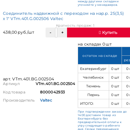
между другими складами
уточняйте у менеджеров.
Соединитель надвижной с переходом на нар.р. 25(3,5)
х 1" VTm.401.G.002506 Valtec
Кратность продаж: 1
438,00 руб./шт
Купить
на складах 0 шт
остаток на складе
ре
Екатеринбург
0 шт
0
Челябинск
0 шт
0
арт. VTm.401.BG.002504
Артикул
VTm.401.BG.002504
Тюмень
0 шт
0
Код товара
8000042933
Пермь
0 шт
0
Производитель
Valtec
ИТОГО:
0 шт
0
При подтверждении заказа до
14:00 доставим товар из
Екатеринбурга без
предварительной оплаты к
утру следующего рабочего
дня. Сроки перемещения