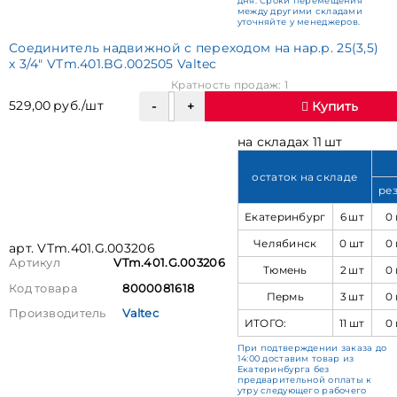
дня. Сроки перемещения
между другими складами
уточняйте у менеджеров.
Соединитель надвижной с переходом на нар.р. 25(3,5)
х 3/4" VTm.401.BG.002505 Valtec
Кратность продаж: 1
529,00 руб./шт
Купить
на складах 11 шт
остаток на складе
ре
Екатеринбург
6 шт
0
Челябинск
0 шт
0
арт. VTm.401.G.003206
Артикул
VTm.401.G.003206
Тюмень
2 шт
0
Код товара
8000081618
Пермь
3 шт
0
Производитель
Valtec
ИТОГО:
11 шт
0
При подтверждении заказа до
14:00 доставим товар из
Екатеринбурга без
предварительной оплаты к
утру следующего рабочего