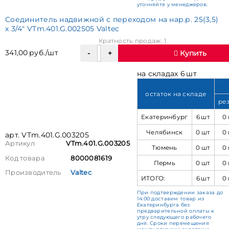
уточняйте у менеджеров.
Соединитель надвижной с переходом на нар.р. 25(3,5)
х 3/4" VTm.401.G.002505 Valtec
Кратность продаж: 1
341,00 руб./шт
Купить
на складах 6 шт
остаток на складе
ре
Екатеринбург
6 шт
0
Челябинск
0 шт
0
арт. VTm.401.G.003205
Артикул
VTm.401.G.003205
Тюмень
0 шт
0
Код товара
8000081619
Пермь
0 шт
0
Производитель
Valtec
ИТОГО:
6 шт
0
При подтверждении заказа до
14:00 доставим товар из
Екатеринбурга без
предварительной оплаты к
утру следующего рабочего
дня. Сроки перемещения