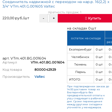
Соединитель надвижной с переходом на нар.р. 16(2,2) х
3/4" VTm.401.G.001605 Valtec
Кратность продаж: 1
220,00 руб./шт
Купить
на складах 0 шт
остаток на складе
ре
Екатеринбург
0 шт
0
Челябинск
0 шт
0
арт. VTm.401.BG.001604
Артикул
VTm.401.BG.001604
Тюмень
0 шт
0
Код товара
8000042929
Пермь
0 шт
0
Производитель
Valtec
ИТОГО:
0 шт
0
При подтверждении заказа до
14:00 доставим товар из
Екатеринбурга без
предварительной оплаты к
утру следующего рабочего
дня. Сроки перемещения
между другими складами
уточняйте у менеджеров.