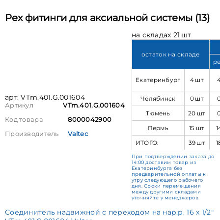
Pex фитинги для аксиальной системы (13)
на складах 21 шт
остаток на складе
р
Екатеринбург
4 шт
арт. VTm.401.G.001604
Челябинск
0 шт
Артикул
VTm.401.G.001604
Тюмень
20 шт
Код товара
8000042900
Пермь
15 шт
1
Производитель
Valtec
ИТОГО:
39 шт
1
При подтверждении заказа до
14:00 доставим товар из
Екатеринбурга без
предварительной оплаты к
утру следующего рабочего
дня. Сроки перемещения
между другими складами
уточняйте у менеджеров.
Соединитель надвижной с переходом на нар.р. 16 х 1/2"