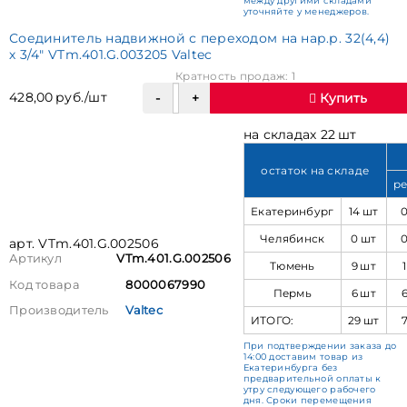
между другими складами
уточняйте у менеджеров.
Соединитель надвижной с переходом на нар.р. 32(4,4)
х 3/4" VTm.401.G.003205 Valtec
Кратность продаж: 1
428,00 руб./шт
Купить
на складах 22 шт
остаток на складе
ре
Екатеринбург
14 шт
Челябинск
0 шт
арт. VTm.401.G.002506
Артикул
VTm.401.G.002506
Тюмень
9 шт
Код товара
8000067990
Пермь
6 шт
Производитель
Valtec
ИТОГО:
29 шт
При подтверждении заказа до
14:00 доставим товар из
Екатеринбурга без
предварительной оплаты к
утру следующего рабочего
дня. Сроки перемещения