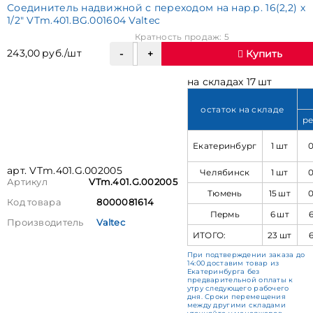
Соединитель надвижной с переходом на нар.р. 16(2,2) х
1/2" VTm.401.BG.001604 Valtec
Кратность продаж: 5
243,00 руб./шт
Купить
на складах 17 шт
остаток на складе
ре
Екатеринбург
1 шт
арт. VTm.401.G.002005
Челябинск
1 шт
Артикул
VTm.401.G.002005
Тюмень
15 шт
Код товара
8000081614
Пермь
6 шт
Производитель
Valtec
ИТОГО:
23 шт
При подтверждении заказа до
14:00 доставим товар из
Екатеринбурга без
предварительной оплаты к
утру следующего рабочего
дня. Сроки перемещения
между другими складами