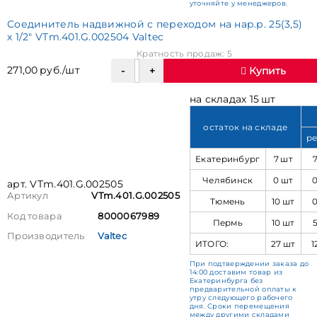
уточняйте у менеджеров.
Соединитель надвижной с переходом на нар.р. 25(3,5)
х 1/2" VTm.401.G.002504 Valtec
Кратность продаж: 5
271,00 руб./шт
Купить
на складах 15 шт
остаток на складе
ре
Екатеринбург
7 шт
Челябинск
0 шт
арт. VTm.401.G.002505
Артикул
VTm.401.G.002505
Тюмень
10 шт
Код товара
8000067989
Пермь
10 шт
Производитель
Valtec
ИТОГО:
27 шт
1
При подтверждении заказа до
14:00 доставим товар из
Екатеринбурга без
предварительной оплаты к
утру следующего рабочего
дня. Сроки перемещения
между другими складами