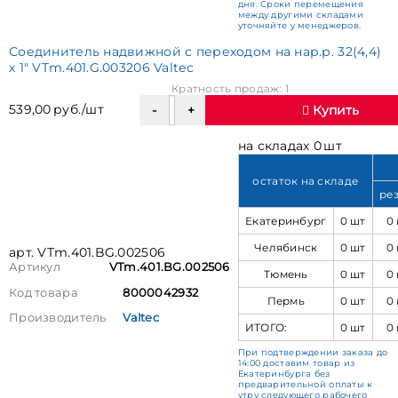
дня. Сроки перемещения
между другими складами
уточняйте у менеджеров.
Соединитель надвижной с переходом на нар.р. 32(4,4)
х 1" VTm.401.G.003206 Valtec
Кратность продаж: 1
539,00 руб./шт
Купить
на складах 0 шт
остаток на складе
ре
Екатеринбург
0 шт
0
Челябинск
0 шт
0
арт. VTm.401.BG.002506
Артикул
VTm.401.BG.002506
Тюмень
0 шт
0
Код товара
8000042932
Пермь
0 шт
0
Производитель
Valtec
ИТОГО:
0 шт
0
При подтверждении заказа до
14:00 доставим товар из
Екатеринбурга без
предварительной оплаты к
утру следующего рабочего