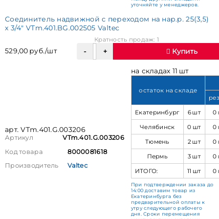
уточняйте у менеджеров.
Соединитель надвижной с переходом на нар.р. 25(3,5)
х 3/4" VTm.401.BG.002505 Valtec
Кратность продаж: 1
529,00 руб./шт
Купить
на складах 11 шт
остаток на складе
ре
Екатеринбург
6 шт
0
Челябинск
0 шт
0
арт. VTm.401.G.003206
Артикул
VTm.401.G.003206
Тюмень
2 шт
0
Код товара
8000081618
Пермь
3 шт
0
Производитель
Valtec
ИТОГО:
11 шт
0
При подтверждении заказа до
14:00 доставим товар из
Екатеринбурга без
предварительной оплаты к
утру следующего рабочего
дня. Сроки перемещения