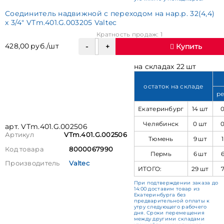
Соединитель надвижной с переходом на нар.р. 32(4,4)
х 3/4" VTm.401.G.003205 Valtec
Кратность продаж: 1
428,00 руб./шт
Купить
на складах 22 шт
остаток на складе
ре
Екатеринбург
14 шт
Челябинск
0 шт
арт. VTm.401.G.002506
Артикул
VTm.401.G.002506
Тюмень
9 шт
Код товара
8000067990
Пермь
6 шт
Производитель
Valtec
ИТОГО:
29 шт
При подтверждении заказа до
14:00 доставим товар из
Екатеринбурга без
предварительной оплаты к
утру следующего рабочего
дня. Сроки перемещения
между другими складами