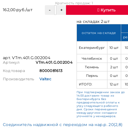
Кратность продаж: 1
162,00 руб./шт
Купить
на складах 2 шт
остаток на складе
ре
Екатеринбург
10 шт
1
арт. VTm.401.G.002004
Челябинск
0 шт
0
Артикул
VTm.401.G.002004
Тюмень
2 шт
0
Код товара
8000081613
Пермь
0 шт
0
Производитель
Valtec
ИТОГО:
12 шт
1
При подтверждении заказа до
14:00 доставим товар из
Екатеринбурга без
предварительной оплаты к
утру следующего рабочего
дня. Сроки перемещения
между другими складами
уточняйте у менеджеров.
Соединитель надвижной с переходом на нар.р. 20(2,8)