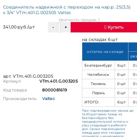
Соединитель надвижной с переходом на нар.р. 25(3,5)
х 3/4" VTm.401.G.002505 Valtec
Кратность продаж: 1
341,00 руб./шт
Купить
на складах 6 шт
остаток на складе
ре
Екатеринбург
6 шт
0
Челябинск
0 шт
0
арт. VTm.401.G.003205
Артикул
VTm.401.G.003205
Тюмень
0 шт
0
Код товара
8000081619
Пермь
0 шт
0
Производитель
Valtec
ИТОГО:
6 шт
0
При подтверждении заказа до
14:00 доставим товар из
Екатеринбурга без
предварительной оплаты к
утру следующего рабочего
дня. Сроки перемещения
между другими складами
уточняйте у менеджеров.