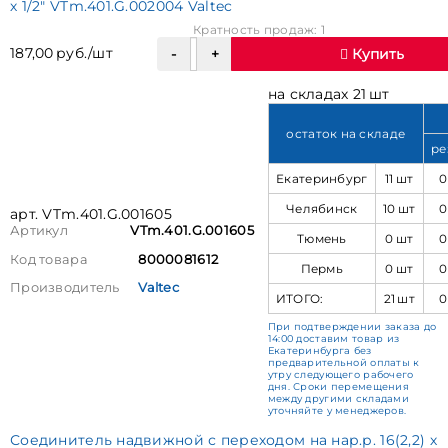
х 1/2" VTm.401.G.002004 Valtec
Кратность продаж: 1
187,00 руб./шт
Купить
на складах 21 шт
остаток на складе
ре
Екатеринбург
11 шт
0
Челябинск
10 шт
0
арт. VTm.401.G.001605
Артикул
VTm.401.G.001605
Тюмень
0 шт
0
Код товара
8000081612
Пермь
0 шт
0
Производитель
Valtec
ИТОГО:
21 шт
0
При подтверждении заказа до
14:00 доставим товар из
Екатеринбурга без
предварительной оплаты к
утру следующего рабочего
дня. Сроки перемещения
между другими складами
уточняйте у менеджеров.
Соединитель надвижной с переходом на нар.р. 16(2,2) х