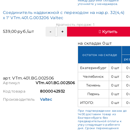
между другими складами
уточняйте у менеджеров.
Соединитель надвижной с переходом на нар.р. 32(4,4)
х 1" VTm.401.G.003206 Valtec
Кратность продаж: 1
539,00 руб./шт
Купить
на складах 0 шт
остаток на складе
ре
Екатеринбург
0 шт
0
Челябинск
0 шт
0
арт. VTm.401.BG.002506
Артикул
VTm.401.BG.002506
Тюмень
0 шт
0
Код товара
8000042932
Пермь
0 шт
0
Производитель
Valtec
ИТОГО:
0 шт
0
При подтверждении заказа до
14:00 доставим товар из
Екатеринбурга без
предварительной оплаты к
утру следующего рабочего
дня. Сроки перемещения