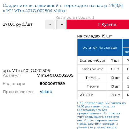
Соединитель надвижной с переходом на нар.р. 25(3,5)
х 1/2" VTm.401.G.002504 Valtec
Кратность продаж: 5
271,00 руб./шт
Купить
на складах 15 шт
остаток на складе
ре
Екатеринбург
7 шт
Челябинск
0 шт
арт. VTm.401.G.002505
Артикул
VTm.401.G.002505
Тюмень
10 шт
Код товара
8000067989
Пермь
10 шт
Производитель
Valtec
ИТОГО:
27 шт
1
При подтверждении заказа до
14:00 доставим товар из
Екатеринбурга без
предварительной оплаты к
утру следующего рабочего
дня. Сроки перемещения
между другими складами
уточняйте у менеджеров.