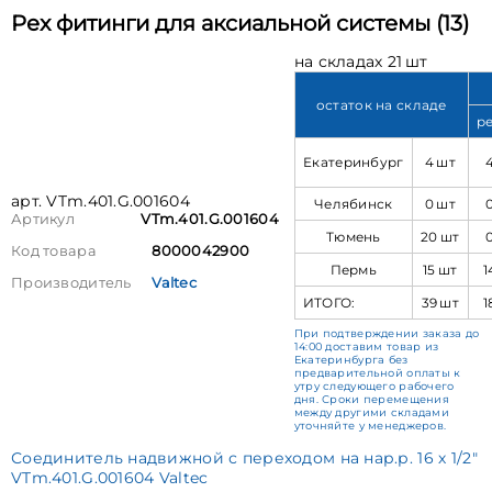
Pex фитинги для аксиальной системы (13)
на складах 21 шт
остаток на складе
р
Екатеринбург
4 шт
арт. VTm.401.G.001604
Челябинск
0 шт
Артикул
VTm.401.G.001604
Тюмень
20 шт
Код товара
8000042900
Пермь
15 шт
1
Производитель
Valtec
ИТОГО:
39 шт
1
При подтверждении заказа до
14:00 доставим товар из
Екатеринбурга без
предварительной оплаты к
утру следующего рабочего
дня. Сроки перемещения
между другими складами
уточняйте у менеджеров.
Соединитель надвижной с переходом на нар.р. 16 х 1/2"
VTm.401.G.001604 Valtec