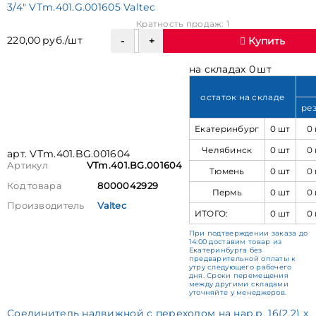
3/4" VTm.401.G.001605 Valtec
Кратность продаж: 1
220,00 руб./шт
Купить
на складах 0 шт
остаток на складе
ре
Екатеринбург
0 шт
0
Челябинск
0 шт
0
арт. VTm.401.BG.001604
Артикул
VTm.401.BG.001604
Тюмень
0 шт
0
Код товара
8000042929
Пермь
0 шт
0
Производитель
Valtec
ИТОГО:
0 шт
0
При подтверждении заказа до
14:00 доставим товар из
Екатеринбурга без
предварительной оплаты к
утру следующего рабочего
дня. Сроки перемещения
между другими складами
уточняйте у менеджеров.
Соединитель надвижной с переходом на нар.р. 16(2,2) х