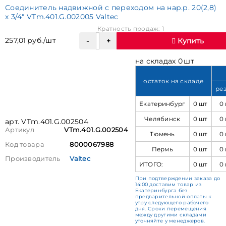
Соединитель надвижной с переходом на нар.р. 20(2,8)
х 3/4" VTm.401.G.002005 Valtec
Кратность продаж: 1
257,01 руб./шт
Купить
на складах 0 шт
остаток на складе
ре
Екатеринбург
0 шт
0
Челябинск
0 шт
0
арт. VTm.401.G.002504
Артикул
VTm.401.G.002504
Тюмень
0 шт
0
Код товара
8000067988
Пермь
0 шт
0
Производитель
Valtec
ИТОГО:
0 шт
0
При подтверждении заказа до
14:00 доставим товар из
Екатеринбурга без
предварительной оплаты к
утру следующего рабочего
дня. Сроки перемещения
между другими складами
уточняйте у менеджеров.