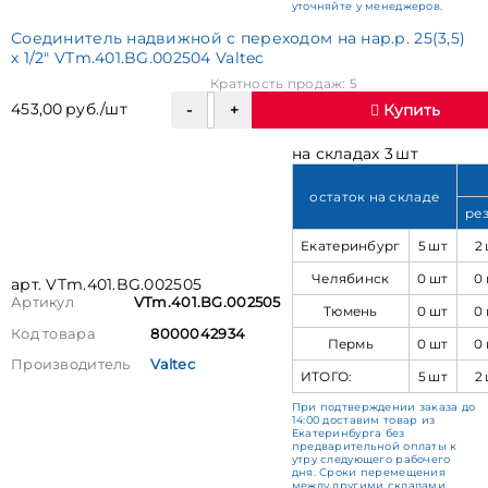
уточняйте у менеджеров.
Соединитель надвижной с переходом на нар.р. 25(3,5)
х 1/2" VTm.401.BG.002504 Valtec
Кратность продаж: 5
453,00 руб./шт
Купить
на складах 3 шт
остаток на складе
ре
Екатеринбург
5 шт
2
Челябинск
0 шт
0
арт. VTm.401.BG.002505
Артикул
VTm.401.BG.002505
Тюмень
0 шт
0
Код товара
8000042934
Пермь
0 шт
0
Производитель
Valtec
ИТОГО:
5 шт
2
При подтверждении заказа до
14:00 доставим товар из
Екатеринбурга без
предварительной оплаты к
утру следующего рабочего
дня. Сроки перемещения
между другими складами