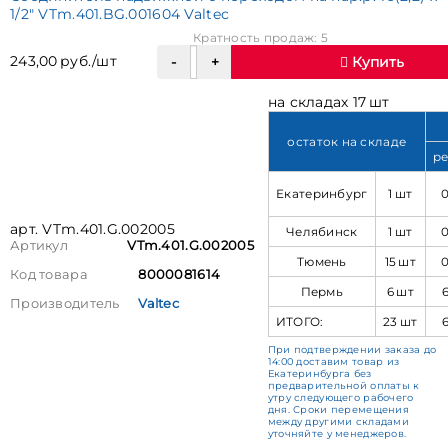
1/2" VTm.401.BG.001604 Valtec
Кратность продаж: 5
243,00 руб./шт
Купить
на складах 17 шт
остаток на складе
ре
Екатеринбург
1 шт
арт. VTm.401.G.002005
Челябинск
1 шт
Артикул
VTm.401.G.002005
Тюмень
15 шт
Код товара
8000081614
Пермь
6 шт
Производитель
Valtec
ИТОГО:
23 шт
При подтверждении заказа до
14:00 доставим товар из
Екатеринбурга без
предварительной оплаты к
утру следующего рабочего
дня. Сроки перемещения
между другими складами
уточняйте у менеджеров.