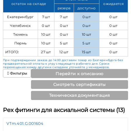
остаток на складе
ожидается
резерв
доступно
Екатеринбург
7 шт
7 шт
0 шт
0 шт
Челябинск
0 шт
0 шт
0 шт
0 шт
Тюмень
10 шт
0 шт
10 шт
0 шт
Пермь
10 шт
5 шт
5 шт
0 шт
ИТОГО:
27 шт
12 шт
15 шт
0 шт
При подтверждении заказа до 14:00 доставим товар из Екатеринбурга без
предварительной оплаты к утру следующего рабочего дня. Сроки
перемещения между другими складами уточняйте у менеджеров.
Фильтры
Перейти к описанию
Смотреть сертификаты
Техническая документация
Pex фитинги для аксиальной системы (13)
VTm.401.G.001604