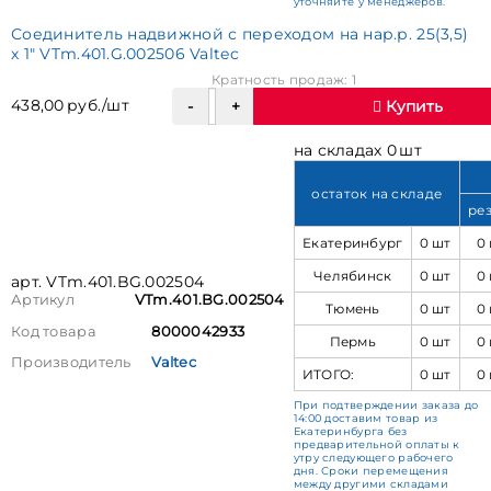
уточняйте у менеджеров.
Соединитель надвижной с переходом на нар.р. 25(3,5)
х 1" VTm.401.G.002506 Valtec
Кратность продаж: 1
438,00 руб./шт
Купить
на складах 0 шт
остаток на складе
ре
Екатеринбург
0 шт
0
Челябинск
0 шт
0
арт. VTm.401.BG.002504
Артикул
VTm.401.BG.002504
Тюмень
0 шт
0
Код товара
8000042933
Пермь
0 шт
0
Производитель
Valtec
ИТОГО:
0 шт
0
При подтверждении заказа до
14:00 доставим товар из
Екатеринбурга без
предварительной оплаты к
утру следующего рабочего
дня. Сроки перемещения
между другими складами