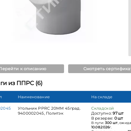
Перейти к описанию
Смотреть сертифика
ги из ППРС (6)
л
Наименование
На складе
02045
Угольник PPRC 20ММ 45град.
Складской
9400002045, Политэк
Доступно:
97 шт
В резерве:
0 шт
В пути:
300 шт
, ожид
10.08.2026
г.