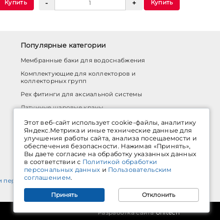
Купить
Купить
Популярные категории
Мембранные баки для водоснабжения
Комплектующие для коллекторов и
коллекторных групп
Pex фитинги для аксиальной системы
Латунные шаровые краны
Обратные клапаны
Этот веб-сайт использует cookie-файлы, аналитику
Яндекс.Метрика и иные технические данные для
Коаксиальная традиционная система
улучшения работы сайта, анализа посещаемости и
обеспечения безопасности. Нажимая «Принять»,
Котлы настенные газовые
Вы даете согласие на обработку указанных данных
Герметики
в соответствии с
Политикой обработки
персональных данных
и
Пользовательским
соглашением
.
и персональных данных
Принять
Отклонить
Разработка сайта
Unitech