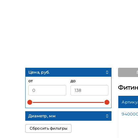
Цена, руб.
от
до
Фитин
Артику
94000
Диаметр, мм
Сбросить фильтры