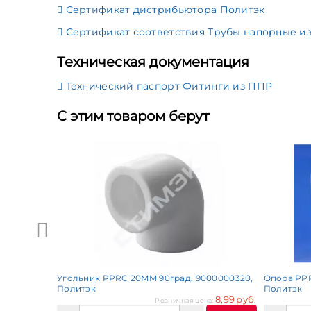
Сертификат дистрибьютора Политэк
Сертификат соответствия Трубы напорные из
Техническая документация
Технический паспорт Фитинги из ППР
С этим товаром берут
иканка,
Pride
 505,00 руб.
Купить
Угольник PPRC 20ММ 90град. 9000000320,
Опора PPR
Политэк
Политэк
8,99 руб.
Розничная цена: