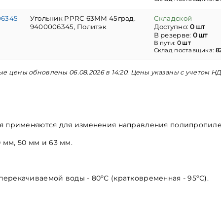
06345
Угольник PPRC 63ММ 45град.
Складской
9400006345, Политэк
Доступно:
0 шт
В резерве:
0 шт
В пути:
0 шт
Склад поставщика:
8
е цены обновлены 06.08.2026 в 14:20. Цены указаны с учетом НД
 применяются для изменения направления полипропилено
 мм, 50 мм и 63 мм.
рекачиваемой воды - 80ºС (кратковременная - 95ºС).