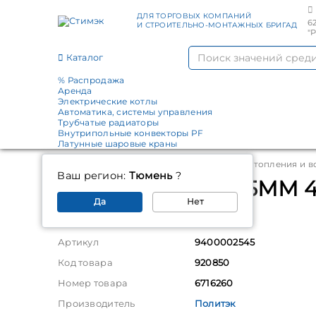
ДЛЯ ТОРГОВЫХ КОМПАНИЙ
6
И СТРОИТЕЛЬНО-МОНТАЖНЫХ БРИГАД
"
Каталог
% Распродажа
Аренда
Электрические котлы
Автоматика, системы управления
Трубчатые радиаторы
Внутрипольные конвекторы PF
Латунные шаровые краны
Главная
Каталог
Трубы и фитинги для отопления и 
Ваш регион:
Тюмень
?
Угольник PPRC 25ММ 4
Да
Нет
Параметры
Артикул
9400002545
Код товара
920850
Номер товара
6716260
Производитель
Политэк