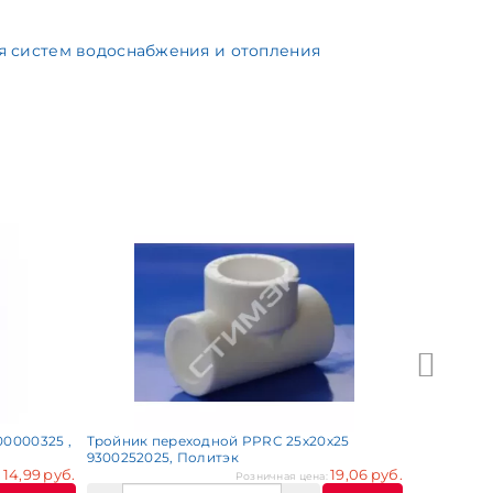
я систем водоснабжения и отопления
Муфта PPRC
0000325 ,
Тройник переходной PPRC 25х20х25
9300252025, Политэк
14,99 руб.
19,06 руб.
:
Розничная цена: