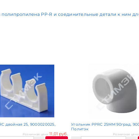
 полипропилена PP-R и соединительные детали к ним дл
C двойная 25, 9000020025,
Угольник PPRC 25ММ 90град. 900
Политэк
11,01 руб.
Розничная цена:
Розничная цена