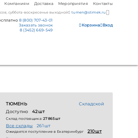
Компаниям
Доставка
Мероприятия
Контакты
часов, суббота-воскресенье выходной
tumen@stimek.ru
есплатно
8 (800) 707-43-01
Заказать звонок
Корзина
Вход
8 (3452) 669-549
ТЮМЕНЬ
Складской
Доступно
42 шт
Склад поставщика:
27 865 шт
Все склады
261 шт
210 шт
Ожидается поступление в Екатеринбург