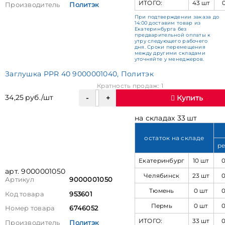
ИТОГО:
43 шт
Производитель
Политэк
При подтверждении заказа до
14:00 доставим товар из
Екатеринбурга без
предварительной оплаты к
утру следующего рабочего
дня. Сроки перемещения
между другими складами
уточняйте у менеджеров.
Заглушка PPR 40 9000001040, Политэк
Кратность продаж: 1
34,25 руб./шт
Купить
на складах 33 шт
остаток на складе
ре
Екатеринбург
10 шт
арт. 9000001050
Челябинск
23 шт
Артикул
9000001050
Тюмень
0 шт
Код товара
953601
Пермь
0 шт
Номер товара
6746052
ИТОГО:
33 шт
Производитель
Политэк