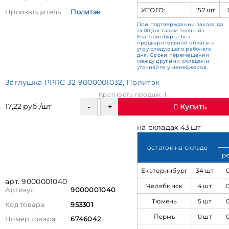
ИТОГО:
152 шт
Производитель
Политэк
При подтверждении заказа до
14:00 доставим товар из
Екатеринбурга без
предварительной оплаты к
утру следующего рабочего
дня. Сроки перемещения
между другими складами
уточняйте у менеджеров.
Заглушка PPRC 32 9000001032, Политэк
Кратность продаж: 1
17,22 руб./шт
Купить
на складах 43 шт
остаток на складе
р
Екатеринбург
34 шт
арт. 9000001040
Челябинск
4 шт
Артикул
9000001040
Тюмень
5 шт
Код товара
953301
Пермь
0 шт
Номер товара
6746042