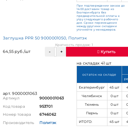
При подтверждении заказа до
14:00 доставим товар из
Екатеринбурга без
предварительной оплаты к
утру следующего рабочего
дня. Сроки перемещения
между другими складами
уточняйте у менеджеров.
Заглушка PPR 50 9000001050, Политэк
Кратность продаж: 1
64,55 руб./шт
Купить
на складах 41 шт
остаток на складе
р
Екатеринбург
45 шт
арт. 9000001063
Челябинск
0 шт
Артикул
9000001063
Тюмень
0 шт
Код товара
953701
Пермь
0 шт
Номер товара
6746062
ИТОГО:
45 шт
Производитель
Политэк