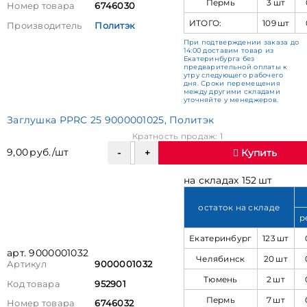
Пермь
3 шт
Номер товара
6746030
ИТОГО:
109 шт
Производитель
Политэк
При подтверждении заказа до
14:00 доставим товар из
Екатеринбурга без
предварительной оплаты к
утру следующего рабочего
дня. Сроки перемещения
между другими складами
уточняйте у менеджеров.
Заглушка PPRC 25 9000001025, Политэк
Кратность продаж: 1
9,00 руб./шт
Купить
на складах 152 шт
остаток на складе
р
Екатеринбург
123 шт
арт. 9000001032
Челябинск
20 шт
Артикул
9000001032
Тюмень
2 шт
Код товара
952901
Пермь
7 шт
Номер товара
6746032