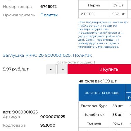
Пермь
37 шт
Номер товара
6746012
ИТОГО:
557 шт
Производитель
Политэк
При подтверждении заказа до
14:00 доставим товар из
Екатеринбурга без
предварительной оплаты к
утру следующего рабочего
дня. Сроки перемещения
между другими складами
уточняйте у менеджеров.
Заглушка PPRC 20 9000001020, Политэк
Кратность продаж: 1
5,97 руб./шт
Купить
на складах 109 шт
остаток на складе
р
Екатеринбург
58 шт
арт. 9000001025
Челябинск
38 шт
Артикул
9000001025
Тюмень
10 шт
Код товара
953000