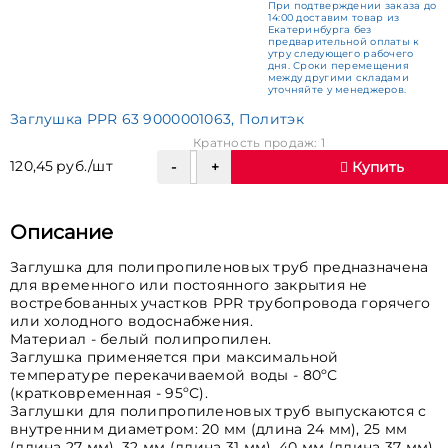
При подтверждении заказа до
14:00 доставим товар из
Екатеринбурга без
предварительной оплаты к
утру следующего рабочего
дня. Сроки перемещения
между другими складами
уточняйте у менеджеров.
Заглушка PPR 63 9000001063, Политэк
Кратность продаж: 1
120,45 руб./шт
Купить
Описание
Заглушка для полипропиленовых труб предназначена
для временного или постоянного закрытия не
востребованных участков PPR трубопровода горячего
или холодного водоснабжения.
Материал - белый полипропилен.
Заглушка применяется при максимальной
температуре перекачиваемой воды - 80ºС
(кратковременная - 95ºС).
Заглушки для полипропиленовых труб выпускаются с
внутренним диаметром: 20 мм (длина 24 мм), 25 мм
(длина 27 мм), 32 мм (длина 31 мм), 40 мм (длина 37 мм),