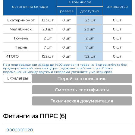
в том числе
остаток на складе
ожидается
резерв
доступно
Екатеринбург
123 шт
0 шт
123 шт
0 шт
Челябинск
20 шт
0 шт
20 шт
0 шт
Тюмень
2 шт
0 шт
2 шт
0 шт
Пермь
7 шт
0 шт
7 шт
0 шт
ИТОГО:
152 шт
0 шт
152 шт
0 шт
При подтверждении заказа до 14:00 доставим товар из Екатеринбурга без
предварительной оплаты к утру следующего рабочего дня. Сроки
перемещения между другими складами уточняйте у менеджеров.
Фильтры
Перейти к описанию
Смотреть сертификаты
Техническая документация
Фитинги из ППРС (6)
9000001020