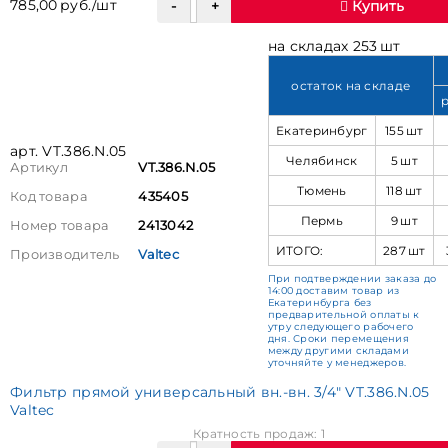
785,00 руб./шт
Купить
на складах 253 шт
остаток на складе
Екатеринбург
155 шт
арт. VT.386.N.05
Челябинск
5 шт
Артикул
VT.386.N.05
Тюмень
118 шт
Код товара
435405
Пермь
9 шт
Номер товара
2413042
ИТОГО:
287 шт
Производитель
Valtec
При подтверждении заказа до
14:00 доставим товар из
Екатеринбурга без
предварительной оплаты к
утру следующего рабочего
дня. Сроки перемещения
между другими складами
уточняйте у менеджеров.
Фильтр прямой универсальный вн.-вн. 3/4" VT.386.N.05
Valtec
Кратность продаж: 1