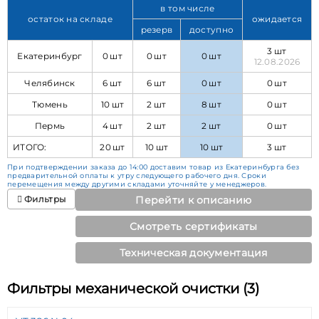
в том числе
остаток на складе
ожидается
резерв
доступно
3 шт
Екатеринбург
0 шт
0 шт
0 шт
12.08.2026
Челябинск
6 шт
6 шт
0 шт
0 шт
Тюмень
10 шт
2 шт
8 шт
0 шт
Пермь
4 шт
2 шт
2 шт
0 шт
ИТОГО:
20 шт
10 шт
10 шт
3 шт
При подтверждении заказа до 14:00 доставим товар из Екатеринбурга без
предварительной оплаты к утру следующего рабочего дня. Сроки
перемещения между другими складами уточняйте у менеджеров.
Фильтры
Перейти к описанию
Смотреть сертификаты
Техническая документация
Фильтры механической очистки (3)