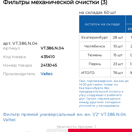
Фильтры механической очистки (3)
на складах 60 шт
остаток на складе
р
Екатеринбург
28 шт
арт. VT.386.N.04
Челябинск
10 шт
Артикул
VT.386.N.04
Тюмень
15 шт
Код товара
435410
Пермь
23 шт
1
Номер товара
2413045
ИТОГО:
76 шт
1
Производитель
Valtec
При подтверждении заказа до
14:00 доставим товар из
Екатеринбурга без
предварительной оплаты к
утру следующего рабочего
дня. Сроки перемещения
между другими складами
уточняйте у менеджеров.
Фильтр прямой универсальный вн.-вн. 1/2" VT.386.N.04
Valtec
Кратность продаж: 1