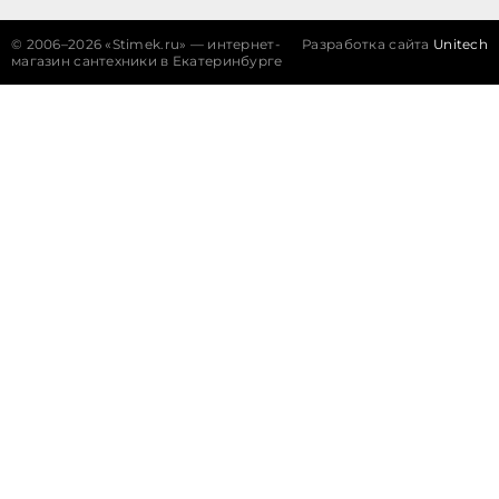
©
2006–2026 «Stimek.ru» — интернет-
Разработка сайта
Unitech
магазин сантехники в Екатеринбурге