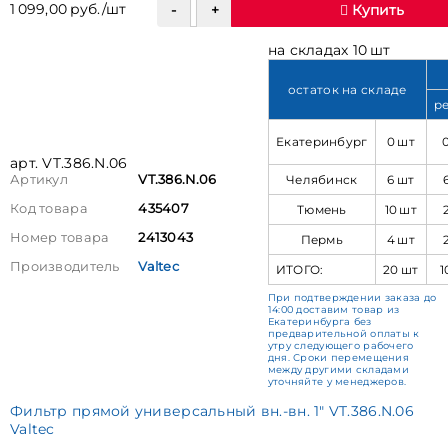
1 099,00 руб./шт
Купить
на складах 10 шт
остаток на складе
р
Екатеринбург
0 шт
арт. VT.386.N.06
Челябинск
6 шт
Артикул
VT.386.N.06
Код товара
435407
Тюмень
10 шт
Номер товара
2413043
Пермь
4 шт
Производитель
Valtec
ИТОГО:
20 шт
1
При подтверждении заказа до
14:00 доставим товар из
Екатеринбурга без
предварительной оплаты к
утру следующего рабочего
дня. Сроки перемещения
между другими складами
уточняйте у менеджеров.
Фильтр прямой универсальный вн.-вн. 1" VT.386.N.06
Valtec