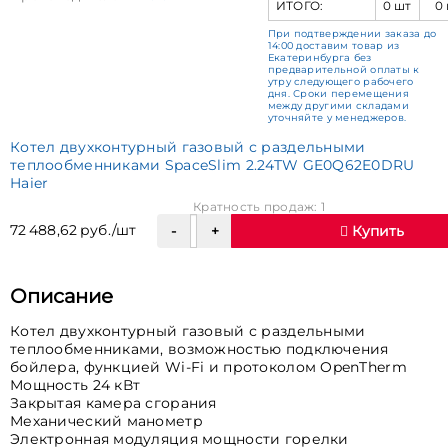
ИТОГО:
0 шт
0
При подтверждении заказа до
14:00 доставим товар из
Екатеринбурга без
предварительной оплаты к
утру следующего рабочего
дня. Сроки перемещения
между другими складами
уточняйте у менеджеров.
Котел двухконтурный газовый с раздельными
теплообменниками SpaceSlim 2.24TW GE0Q62E0DRU
Haier
Кратность продаж: 1
72 488,62 руб./шт
Купить
Описание
Котел двухконтурный газовый с раздельными
теплообменниками, возможностью подключения
бойлера, функцией Wi-Fi и протоколом OpenTherm
Мощность 24 кВт
Закрытая камера сгорания
Механический манометр
Электронная модуляция мощности горелки