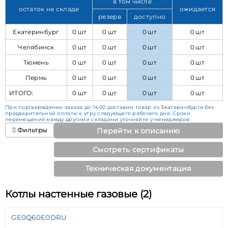
в том числе
остаток на складе
ожидается
резерв
доступно
Екатеринбург
0 шт
0 шт
0 шт
0 шт
Челябинск
0 шт
0 шт
0 шт
0 шт
Тюмень
0 шт
0 шт
0 шт
0 шт
Пермь
0 шт
0 шт
0 шт
0 шт
ИТОГО:
0 шт
0 шт
0 шт
0 шт
При подтверждении заказа до 14:00 доставим товар из Екатеринбурга без
предварительной оплаты к утру следующего рабочего дня. Сроки
перемещения между другими складами уточняйте у менеджеров.
Фильтры
Перейти к описанию
Смотреть сертификаты
Техническая документация
Котлы настенные газовые (2)
GE0Q60E0DRU