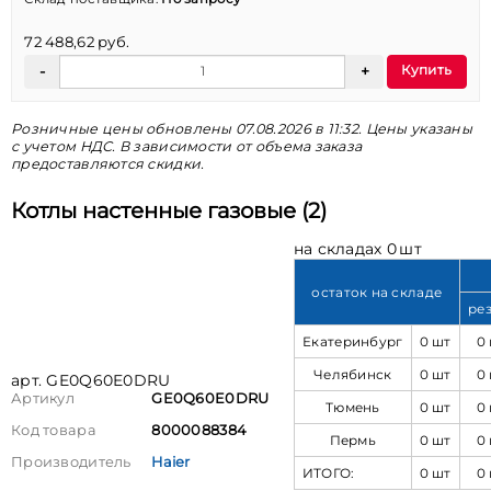
72 488,62 руб.
Купить
Розничные цены обновлены 07.08.2026 в 11:32. Цены указаны
с учетом НДС. В зависимости от объема заказа
предоставляются скидки.
Котлы настенные газовые (2)
на складах 0 шт
остаток на складе
ре
Екатеринбург
0 шт
0
Челябинск
0 шт
0
арт. GE0Q60E0DRU
Артикул
GE0Q60E0DRU
Тюмень
0 шт
0
Код товара
8000088384
Пермь
0 шт
0
Производитель
Haier
ИТОГО:
0 шт
0