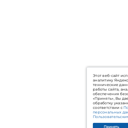
Этот веб-сайт ис
аналитику Яндек
технические дан
работы сайта, ан
обеспечения без
«Принять», Вы да
обработку указан
соответствии с
П
персональных да
Пользовательски
Принять