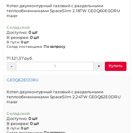
Котел двухконтурный газовый с раздельными
теплообменниками SpaceSlim 2.18TW GE0Q60E0DRU
Haier
Складской
Доступно:
0 шт
В резерве:
0 шт
В пути:
0 шт
Склад поставщика:
По запросу
71 321,37 руб.
Купить
GE0Q62E0DRU
Котел двухконтурный газовый с раздельными
теплообменниками SpaceSlim 2.24TW GE0Q62E0DRU
Haier
Складской
Доступно:
0 шт
В резерве:
0 шт
В пути:
0 шт
Склад поставщика:
По запросу