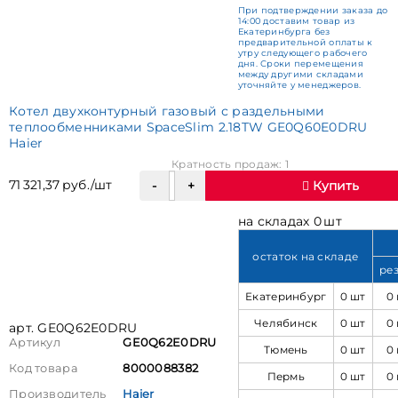
При подтверждении заказа до
14:00 доставим товар из
Екатеринбурга без
предварительной оплаты к
утру следующего рабочего
дня. Сроки перемещения
между другими складами
уточняйте у менеджеров.
Котел двухконтурный газовый с раздельными
теплообменниками SpaceSlim 2.18TW GE0Q60E0DRU
Haier
Кратность продаж: 1
71 321,37 руб./шт
Купить
на складах 0 шт
остаток на складе
ре
Екатеринбург
0 шт
0
Челябинск
0 шт
0
арт. GE0Q62E0DRU
Артикул
GE0Q62E0DRU
Тюмень
0 шт
0
Код товара
8000088382
Пермь
0 шт
0
Производитель
Haier