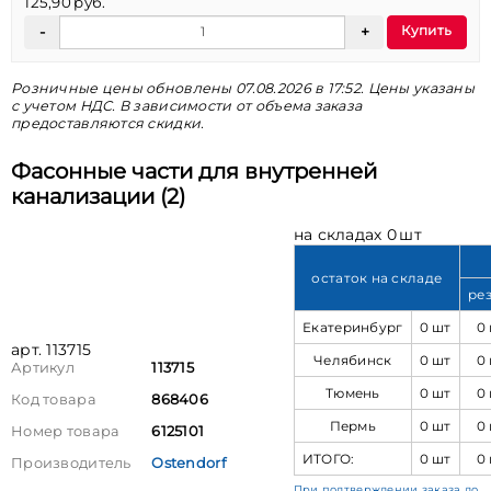
125,90 руб.
Купить
Розничные цены обновлены 07.08.2026 в 17:52. Цены указаны
с учетом НДС. В зависимости от объема заказа
предоставляются скидки.
Фасонные части для внутренней
канализации (2)
на складах 0 шт
остаток на складе
ре
Екатеринбург
0 шт
0
арт. 113715
Челябинск
0 шт
0
Артикул
113715
Тюмень
0 шт
0
Код товара
868406
Пермь
0 шт
0
Номер товара
6125101
ИТОГО:
0 шт
0
Производитель
Ostendorf
При подтверждении заказа до