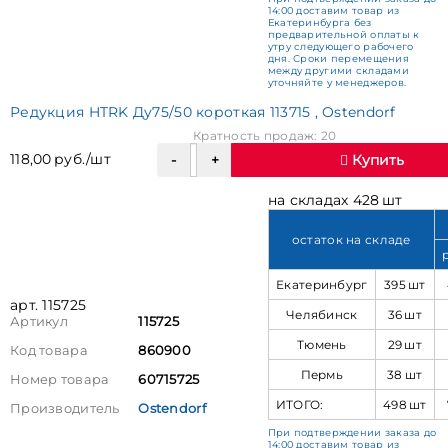
14:00 доставим товар из
Екатеринбурга без
предварительной оплаты к
утру следующего рабочего
дня. Сроки перемещения
между другими складами
уточняйте у менеджеров.
Редукция HTRK Ду75/50 короткая 113715 , Ostendorf
Кратность продаж: 20
118,00 руб./шт
Купить
на складах 428 шт
остаток на складе
Екатеринбург
395 шт
арт. 115725
Челябинск
36 шт
Артикул
115725
Тюмень
29 шт
Код товара
860900
Пермь
38 шт
Номер товара
60715725
ИТОГО:
498 шт
Производитель
Ostendorf
При подтверждении заказа до
14:00 доставим товар из