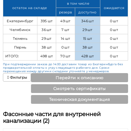
в том числе
остаток на складе
ожидается
резерв
доступно
Екатеринбург
395 шт
49 шт
346 шт
0 шт
Челябинск
36 шт
7 шт
29 шт
0 шт
Тюмень
29 шт
14 шт
15 шт
0 шт
Пермь
38 шт
0 шт
38 шт
0 шт
ИТОГО:
498 шт
70 шт
428 шт
0 шт
При подтверждении заказа до 14:00 доставим товар из Екатеринбурга без
предварительной оплаты к утру следующего рабочего дня. Сроки
перемещения между другими складами уточняйте у менеджеров.
Фильтры
Перейти к описанию
Смотреть сертификаты
Техническая документация
Фасонные части для внутренней
канализации (2)